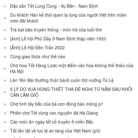
Đặc sản Tết Lùng Cùng - Vụ Bản - Nam Định
Du khách Hàn kể thói quen lạ lùng của người Việt trên mâm
cơm đãi khách
Trà bát bảo truyền thống - món trà của tuổi thơ
[ảnh] Lễ hội Phủ Dầy ở Nam Định thập niên 1920
[Ảnh] Lễ Hội Đền Trần 2022
Cúng giao thừa như thế nào
Chợ hoa Tết Hàng Lược một điểm văn hóa không thể thiếu của
Hà Nội
Lên Yên Bái thưởng thức bánh cuốn thịt nướng Tú Lệ
5 LÝ DO VUA HÙNG THIẾT THA ĐỀ NGHỊ TỪ NĂM SAU KHỎI
CẦN LÀM GIỖ
Chợ tình tây bắc của bà con đồng bào mông p1
Phiên chợ Tết vùng cao nguyên đá Hà Giang
Các món ăn ngày tết cổ truyền ở miền Bắc
Tất tần tật về tục lệ an táng của Việt Nam (p3)