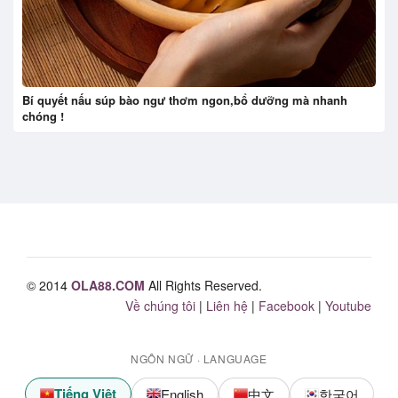
Bí quyết nấu súp bào ngư thơm ngon,bổ dưỡng mà nhanh
chóng !
© 2014
OLA88.COM
All Rights Reserved.
Về chúng tôi
|
Liên hệ
|
Facebook
|
Youtube
NGÔN NGỮ · LANGUAGE
Tiếng Việt
English
中文
한국어