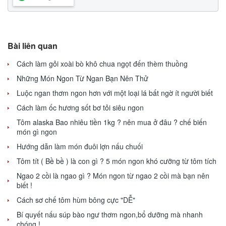
Bài liên quan
Cách làm gỏi xoài bò khô chua ngọt đến thèm thuồng
Những Món Ngon Từ Ngan Bạn Nên Thử
Luộc ngan thơm ngon hơn với một loại lá bất ngờ ít người biết
Cách làm ốc hương sốt bơ tỏi siêu ngon
Tôm alaska Bao nhiêu tiền 1kg ? nên mua ở đâu ? chế biến
món gì ngon
Hướng dẫn làm món đuôi lợn nấu chuối
Tôm tít ( Bề bề ) là con gì ? 5 món ngon khó cưỡng từ tôm tích
Ngao 2 cồi là ngao gì ? Món ngon từ ngao 2 cồi mà bạn nên
biết !
Cách sơ chế tôm hùm bông cực "DỄ"
Bí quyết nấu súp bào ngư thơm ngon,bổ dưỡng mà nhanh
chóng !