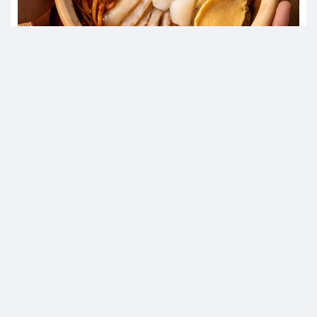
Bí quyết nấu súp bào ngư thơm ngon,bổ dưỡng mà nhanh
chóng !
© 2014
OLA88.COM
All Rights Reserved.
Về chúng tôi
|
Liên hệ
|
Facebook
|
Youtube