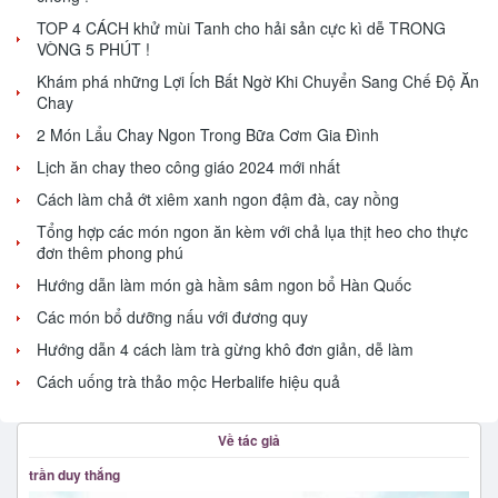
TOP 4 CÁCH khử mùi Tanh cho hải sản cực kì dễ TRONG
VÒNG 5 PHÚT !
Khám phá những Lợi Ích Bất Ngờ Khi Chuyển Sang Chế Độ Ăn
Chay
2 Món Lẩu Chay Ngon Trong Bữa Cơm Gia Đình
Lịch ăn chay theo công giáo 2024 mới nhất
Cách làm chả ớt xiêm xanh ngon đậm đà, cay nồng
Tổng hợp các món ngon ăn kèm với chả lụa thịt heo cho thực
đơn thêm phong phú
Hướng dẫn làm món gà hầm sâm ngon bổ Hàn Quốc
Các món bổ dưỡng nấu với đương quy
Hướng dẫn 4 cách làm trà gừng khô đơn giản, dễ làm
Cách uống trà thảo mộc Herbalife hiệu quả
Về tác giả
trần duy thắng