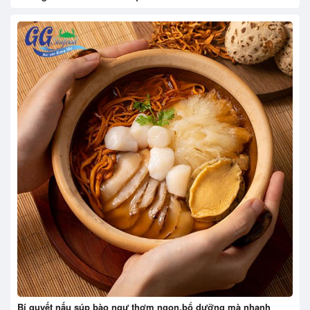
Bí quyết nấu súp bào ngư thơm ngon,bổ dưỡng mà nhanh