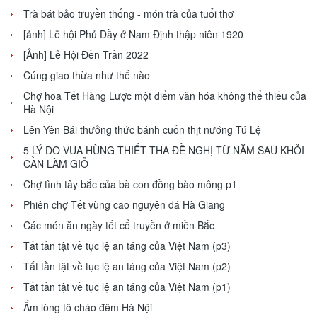
Trà bát bảo truyền thống - món trà của tuổi thơ
[ảnh] Lễ hội Phủ Dầy ở Nam Định thập niên 1920
[Ảnh] Lễ Hội Đền Trần 2022
Cúng giao thừa như thế nào
Chợ hoa Tết Hàng Lược một điểm văn hóa không thể thiếu của
Hà Nội
Lên Yên Bái thưởng thức bánh cuốn thịt nướng Tú Lệ
5 LÝ DO VUA HÙNG THIẾT THA ĐỀ NGHỊ TỪ NĂM SAU KHỎI
CẦN LÀM GIỖ
Chợ tình tây bắc của bà con đồng bào mông p1
Phiên chợ Tết vùng cao nguyên đá Hà Giang
Các món ăn ngày tết cổ truyền ở miền Bắc
Tất tần tật về tục lệ an táng của Việt Nam (p3)
Tất tần tật về tục lệ an táng của Việt Nam (p2)
Tất tần tật về tục lệ an táng của Việt Nam (p1)
Ấm lòng tô cháo đêm Hà Nội