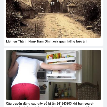
Lịch sử Thành Nam- Nam Định xưa qua những bức ảnh
Câu truyện đằng sau dãy số bí ẩn 241343903 khi bạn search