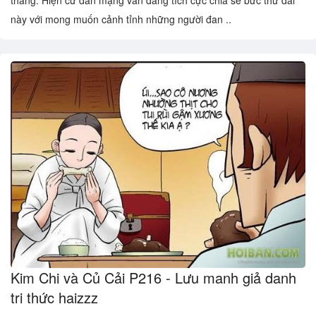
tháng. Hiện cư dân mạng vẫn đang tích cực chia sẻ bức thư dài
này với mong muốn cảnh tỉnh những người đan ..
Kim Chi và Củ Cải P216 - Lưu manh giả danh
tri thức haizzz