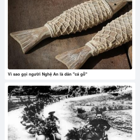
Vì sao gọi người Nghệ An là dân "cá gỗ"