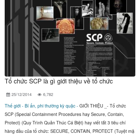
Tổ chức SCP là gì giới thiệu về tổ chức
25/12/2014
6,782
Thế giới -
Bí ẩn, phi thường kỳ quặc -
GIỚI THIỆU _- Tổ chức
SCP (Special Containment Procedures hay Secure, Contain,
Protect) (Quy Trình Quản Thúc Cá Biệt) hay viết tắt 3 tiêu chí
hàng đầu của tổ chức: SECURE, CONTAIN, PROTECT (Tuyệt mậ
..