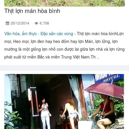
Thịt lợn mán hòa bình
25/12/2014
6,708
Văn hóa, ẩm thực -
Đặc sản các vùng -
Thịt lợn mán hòa bìnhLợn
mọi, Heo mọi, lợn đen hay heo đốm hay lợn Mán, lợn lửng, lợn
mường là một giống lợn nhỏ con được lai giữa lợn nhà và lợn rừng
phát xuất từ miền Bắc và miền Trung Việt Nam.Th ..