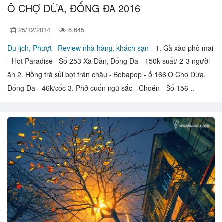
Ô CHỢ DỪA, ĐỐNG ĐA 2016
25/12/2014
6,645
Du lịch, Phượt -
Review nhà hàng, khách sạn -
1. Gà xào phô mai
- Hot Paradise - Số 253 Xã Đàn, Đống Đa - 150k suất/ 2-3 người
ăn 2. Hồng trà sủi bọt trân châu - Bobapop - ố 166 Ô Chợ Dừa,
Đống Đa - 46k/cốc 3. Phở cuốn ngũ sắc - Choén - Số 156 ..