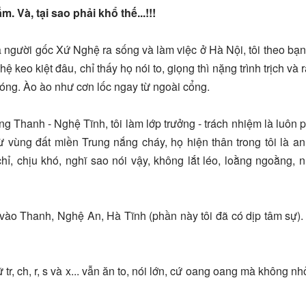
. Và, tại sao phải khổ thế...!!!
là người gốc Xứ Nghệ ra sống và làm việc ở Hà Nội, tôi theo bạ
ệ keo kiệt đâu, chỉ thấy họ nói to, giọng thì nặng trình trịch và 
óng. Ào ào như cơn lốc ngay từ ngoài cổng.
ng Thanh - Nghệ Tĩnh, tôi làm lớp trưởng - trách nhiệm là luôn 
 vùng đất miền Trung nắng cháy, họ hiện thân trong tôi là an
, chịu khó, nghĩ sao nói vậy, không lắt léo, loằng ngoằng, 
 vào Thanh, Nghệ An, Hà Tĩnh (phần này tôi đã có dịp tâm sự)
tr, ch, r, s và x... vẫn ăn to, nói lớn, cứ oang oang mà không nh