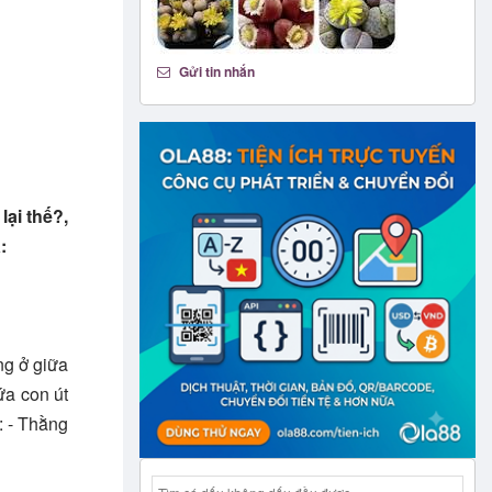
Gửi tin nhắn
lại thế?,
:
ng ở giữa
ứa con út
: - Thằng