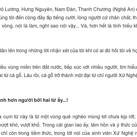
, Đô Lương, Hưng Nguyên, Nam Đàn, Thanh Chương (Nghệ An) 
ng tôi đến cũng đầy ắp tiếng cười, lòng người cứ chân chất, t
ng, nói là làm, nghĩ sao nói vậy... Và, hơn hết là tính hiếu 
n lên trong những lời nhận xét của tôi khi có ai đó hỏi tôi về h
ều vùng miền trên đất nước, tiếp xúc với nhiều người, tìm hiể
ai từ cá gỗ. Lâu rồi, cá gỗ trở thành một đại từ chỉ người Xứ Ng
h hơn người bởi hai từ ấy...!
ủa cụm từ này là từ một vùng quê nghèo mùng tơi chưa kịp rớt,
ợt khó, vượt khổ. Trong cái gian lao ấy, tâm hồn và ý thức củ
hỉ còn trong tiềm thức, trong lời nói của sinh viên Xứ Nghệ 