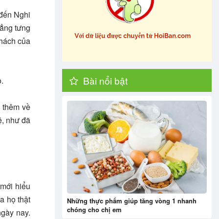
đến Nghi
hẳng tưng
khách của
Bài nổi bật
ọ.
u thêm về
hệ, như đã
 mới hiểu
a họ thật
Những thực phẩm giúp tăng vòng 1 nhanh
chóng cho chị em
ngày nay.