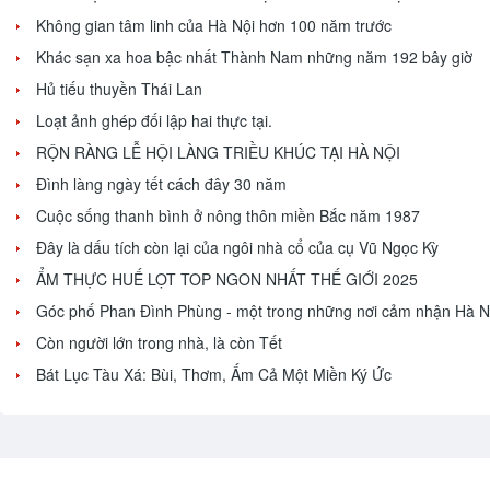
Không gian tâm linh của Hà Nội hơn 100 năm trước
Khác sạn xa hoa bậc nhất Thành Nam những năm 192 bây giờ
Hủ tiếu thuyền Thái Lan
Loạt ảnh ghép đối lập hai thực tại.
RỘN RÀNG LỄ HỘI LÀNG TRIỀU KHÚC TẠI HÀ NỘI
Đình làng ngày tết cách đây 30 năm
Cuộc sống thanh bình ở nông thôn miền Bắc năm 1987
Đây là dấu tích còn lại của ngôi nhà cổ của cụ Vũ Ngọc Kỳ
ẨM THỰC HUẾ LỌT TOP NGON NHẤT THẾ GIỚI 2025
Góc phố Phan Đình Phùng - một trong những nơi cảm nhận Hà Nộ
Còn người lớn trong nhà, là còn Tết
Bát Lục Tàu Xá: Bùi, Thơm, Ấm Cả Một Miền Ký Ức