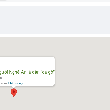
người Nghệ An là dân "cá gỗ"
am
ể xem
Chỉ đường