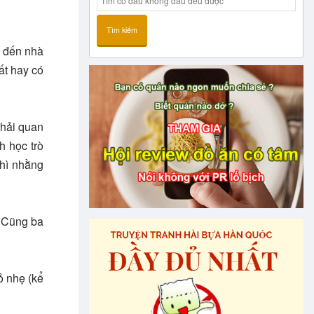
Tìm kiếm
n đến nhà
rất hay có
phải quan
h học trò
nhì nhằng
. Cũng ba
ỏ nhẹ (kể