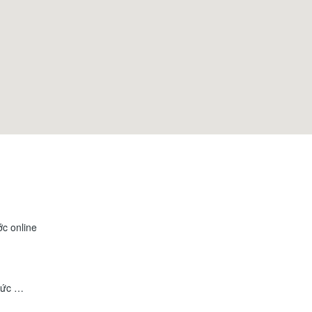
ớc online
 ức …