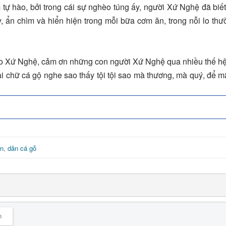
 tự hào, bởi trong cái sự nghèo túng ấy, người Xứ Nghệ đã biế
, ẩn chìm và hiển hiện trong mỗi bữa cơm ăn, trong nỗi lo thư
èo Xứ Nghệ, cảm ơn những con người Xứ Nghệ qua nhiều thế h
 chữ cá gộ nghe sao thấy tội tội sao mà thương, mà quý, để mã
an
,
dân cá gỗ
n