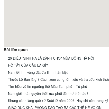
Bài liên quan
20 ĐIỀU "SINH RA LÀ DÀNH CHO" MÙA ĐÔNG HÀ NỘI
HỒ TÂY CỦA CẬU LÀ GÌ?
Nam Định – vùng đất địa linh nhân kiệt
Thước Lỗ Ban là gì? Cách xem cung tốt - xấu và tra cứu kích thư
Tìm hiểu về tín ngưỡng thờ Mẫu Tam phủ – Tứ phủ
Nam giới nhà nguyễn thời xưa phối đồ như thế nào?
Khung cảnh làng quê xứ Đoài từ năm 2006. Nay chỉ còn trong ký
GIÁO DỤC KHAI PHÓNG ĐÀO TẠO RA CÁC THẾ HỆ VÔ ƠN