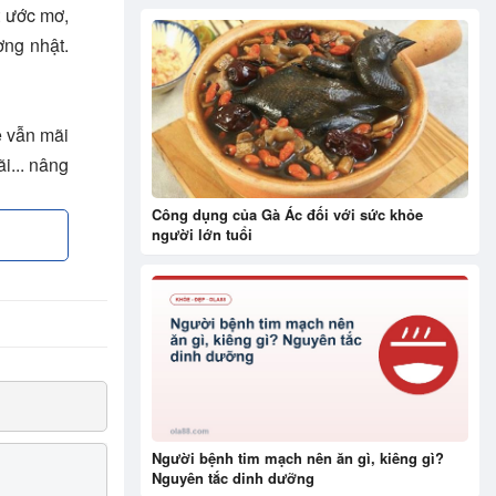
t ước mơ,
ờng nhật.
ệ vẫn mãi
i... nâng
Công dụng của Gà Ác đối với sức khỏe
người lớn tuổi
Người bệnh tim mạch nên ăn gì, kiêng gì?
Nguyên tắc dinh dưỡng