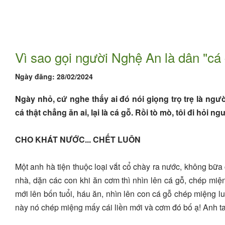
Vì sao gọi người Nghệ An là dân "cá
Ngày đăng:
28/02/2024
Ngày nhỏ, cứ nghe thấy ai đó nói giọng trọ trẹ là người 
cá thật chẳng ăn ai, lại là cá gỗ. Rồi tò mò, tôi đi hỏi
CHO KHÁT NƯỚC... CHẾT LUÔN
Một anh hà tiện thuộc loại vắt cổ chày ra nước, không bữ
nhà, dặn các con khi ăn cơm thì nhìn lên cá gỗ, chép miện
mới lên bốn tuổi, háu ăn, nhìn lên con cá gỗ chép miệng l
này nó chép miệng mấy cái liền mới và cơm đó bố ạ! Anh ta