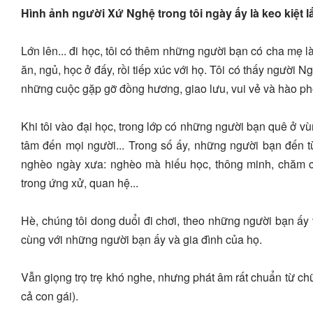
Hình ảnh người Xứ Nghệ trong tôi ngày ấy là keo kiệt lắm
Lớn lên... đi học, tôi có thêm những người bạn có cha mẹ 
ăn, ngủ, học ở đấy, rồi tiếp xúc với họ. Tôi có thấy người Ngh
những cuộc gặp gỡ đồng hương, giao lưu, vui vẻ và hào ph
Khi tôi vào đại học, trong lớp có những người bạn quê ở vù
tâm đến mọi người... Trong số ấy, những người bạn đến từ
nghèo ngày xưa: nghèo mà hiếu học, thông minh, chăm chỉ
trong ứng xử, quan hệ...
Hè, chúng tôi dong duổi đi chơi, theo những người bạn ấy
cùng với những người bạn ấy và gia đình của họ.
Vẫn giọng trọ trẹ khó nghe, nhưng phát âm rất chuẩn từ chữ 
cả con gái).