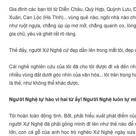
Gia đình các bạn tôi từ Diễn Châu, Quỳ Hợp, Quỳnh Lưu
Xuân, Can Lộc (Hà Tĩnh)... vùng quê nào, ngôi nhà nào chú
như ruột ngựa, chẳng úp úp mơ mở, chẳng quanh co, lòng vò
gia chủ, yêu và ghét rất rõ ràng.
Thế đấy, người Xứ Nghệ cứ đẹp dần lên trong mắt tôi, đẹp dầ
Cái nghề nghiên cứu của tôi đã cho tôi được đi và đến nhi
nhiều vùng đất dưới góc nhìn của văn hóa... tôi trân trọng h
là thế, như không thể khác được.
Người Nghệ tự hào vì hai từ ấy! Người Nghệ luôn tự mìn
Tôi hoàn toàn đồng tình. Bởi, phải hiểu xuất phát điểm c
người Xứ Nghệ đã phải gồng mình đi lên như thế nào để vư
lớn, con cá gỗ của anh học trò nghèo Xứ Nghệ ngày xưa c