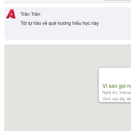
Trần Trân
Tôi tự hào về quê hương hiếu học này
Vì sao gọi 
Nghệ An, Vietn
Click vào đây đ