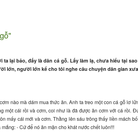
 gỗ"
ta lại bảo, đấy là dân cá gỗ. Lấy làm lạ, chưa hiểu tại sao 
 người lớn, người lớn kể cho tôi nghe câu chuyện dân gian xưa
a cơm nào mà dám mua thức ăn. Anh ta treo một con cá gỗ lơ lử
g một cái rồi và cơm, coi như là đã được ăn cơm với cá rồi. Đ
uôn mấy cái mới và cơm. Thằng lên sáu trông thấy liền mách bố
 mắng: - Cứ để nó ăn mặn cho khát nước chết luôn!!!