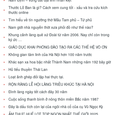
Thước Lỗ Ban là gì? Cách xem cung tốt - xấu và tra cứu kích
thước online
Tìm hiểu về tín ngưỡng thờ Mẫu Tam phủ – Tứ phủ
Nam giới nhà nguyễn thời xưa phối đồ như thế nào?
Khung cảnh làng quê xứ Đoài từ năm 2006. Nay chỉ còn trong
ký ức …
GIÁO DỤC KHAI PHÓNG ĐÀO TẠO RA CÁC THẾ HỆ VÔ ƠN
Không gian tâm linh của Hà Nội hơn 100 năm trước
Khác sạn xa hoa bậc nhất Thành Nam những năm 192 bây giờ
Hủ tiếu thuyền Thái Lan
Loạt ảnh ghép đối lập hai thực tại.
RỘN RÀNG LỄ HỘI LÀNG TRIỀU KHÚC TẠI HÀ NỘI
Đình làng ngày tết cách đây 30 năm
Cuộc sống thanh bình ở nông thôn miền Bắc năm 1987
Đây là dấu tích còn lại của ngôi nhà cổ của cụ Vũ Ngọc Kỳ
ẨM THỰC HUẾ LỌT TOP NGON NHẤT THẾ GIỚI 2025