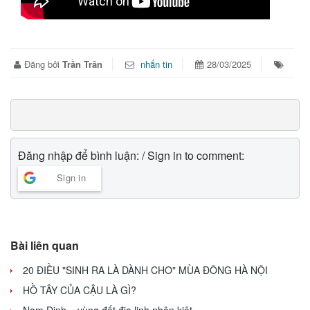
Đăng bởi
Trần Trân
nhắn tin
28/03/2025
Đăng nhập để bình luận: / Sign in to comment:
Sign in
Bài liên quan
20 ĐIỀU "SINH RA LÀ DÀNH CHO" MÙA ĐÔNG HÀ NỘI
HỒ TÂY CỦA CẬU LÀ GÌ?
Nam Định – vùng đất địa linh nhân kiệt