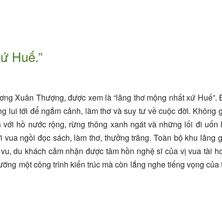
xứ Huế.”
ơng Xuân Thượng, được xem là “lăng thơ mộng nhất xứ Huế”.
 lui tới để ngắm cảnh, làm thơ và suy tư về cuộc đời. Không 
 với hồ nước rộng, rừng thông xanh ngát và những lối đi uốn
i vua ngồi đọc sách, làm thơ, thưởng trăng. Toàn bộ khu lăng 
vi vu, du khách cảm nhận được tâm hồn nghệ sĩ của vị vua tài 
ng một công trình kiến trúc mà còn lắng nghe tiếng vọng của 