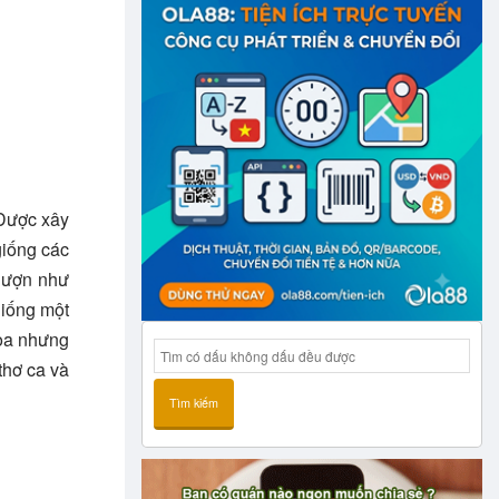
 Được xây
giống các
 lượn như
giống một
hoa nhưng
thơ ca và
Tìm kiếm