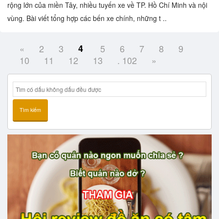
rộng lớn của miền Tây, nhiều tuyến xe về TP. Hồ Chí Minh và nội
vùng. Bài viết tổng hợp các bến xe chính, những t ..
«
2
3
4
5
6
7
8
9
10
11
12
13
. 102
»
Tìm kiếm