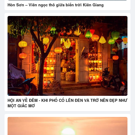
Hòn Sơn – Viên ngọc thô giữa biển trời Kiên Giang
HỘI AN VỀ ĐÊM - KHI PHỐ CỔ LÊN ĐÈN VÀ TRỞ NÊN ĐẸP NHƯ
MỘT GIẤC MƠ