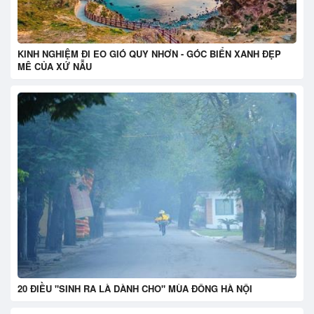
KINH NGHIỆM ĐI EO GIÓ QUY NHƠN - GÓC BIỂN XANH ĐẸP
MÊ CỦA XỨ NẪU
20 ĐIỀU "SINH RA LÀ DÀNH CHO" MÙA ĐÔNG HÀ NỘI