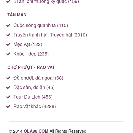
Bí ẩn, phi thường kỳ quặc (159)
TẢN MẠN
Cuộc sống quanh ta (410)
Truyện tranh hài, Truyện hài (3010)
Mẹo vặt (122)
Khỏe - đẹp (235)
CHỢ PHƯỢT - RAO VẶT
Đồ phượt, dã ngoại (68)
Đặc sản, đồ ăn (45)
Tour Du Lịch (456)
Rao vặt khác (4286)
© 2014
OLA88.COM
All Rights Reserved.