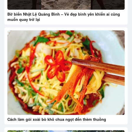
Bờ biển Nhật Lệ Quảng Bình – Vẻ đẹp bình yên khiến ai cũng
muốn quay trở lại
Cách làm gỏi xoài bò khô chua ngọt đến thèm thuồng