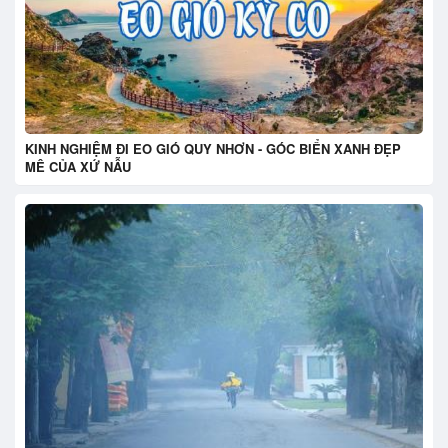
KINH NGHIỆM ĐI EO GIÓ QUY NHƠN - GÓC BIỂN XANH ĐẸP
MÊ CỦA XỨ NẪU