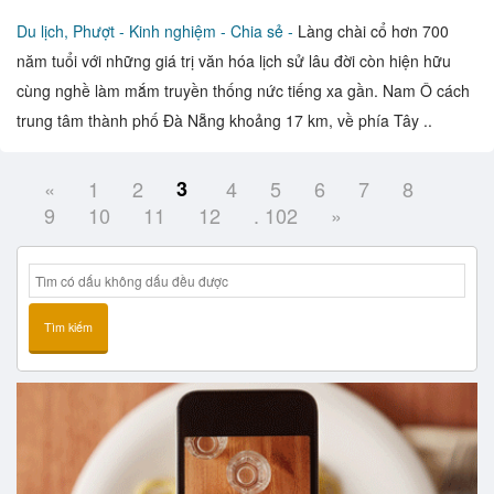
Du lịch, Phượt -
Kinh nghiệm - Chia sẻ -
Làng chài cổ hơn 700
năm tuổi với những giá trị văn hóa lịch sử lâu đời còn hiện hữu
cùng nghề làm mắm truyền thống nức tiếng xa gần. Nam Ô cách
trung tâm thành phố Đà Nẵng khoảng 17 km, về phía Tây ..
«
1
2
3
4
5
6
7
8
9
10
11
12
. 102
»
Tìm kiếm