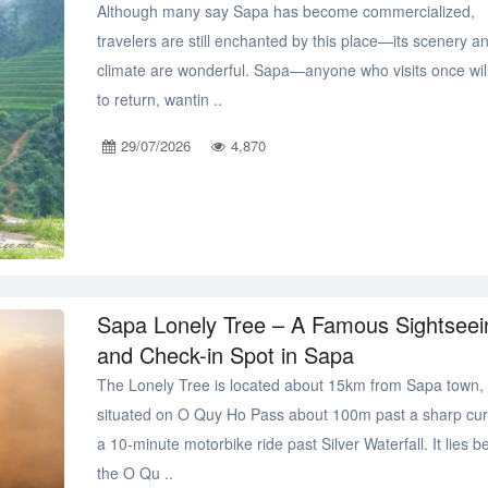
Although many say Sapa has become commercialized,
travelers are still enchanted by this place—its scenery a
climate are wonderful. Sapa—anyone who visits once wil
to return, wantin ..
29/07/2026
4,870
Sapa Lonely Tree – A Famous Sightseei
and Check-in Spot in Sapa
The Lonely Tree is located about 15km from Sapa town,
situated on O Quy Ho Pass about 100m past a sharp cur
a 10-minute motorbike ride past Silver Waterfall. It lies 
the O Qu ..