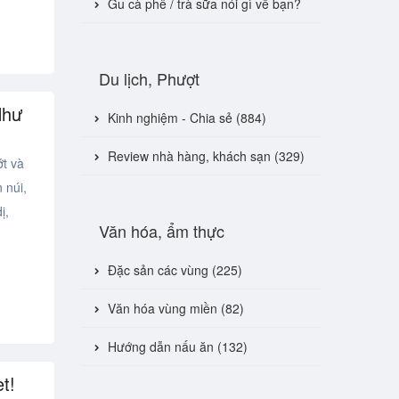
Gu cà phê / trà sữa nói gì về bạn?
Du lịch, Phượt
Như
Kinh nghiệm - Chia sẻ (884)
Review nhà hàng, khách sạn (329)
t và
 núi,
ị,
Văn hóa, ẩm thực
Đặc sản các vùng (225)
Văn hóa vùng miền (82)
Hướng dẫn nấu ăn (132)
t!