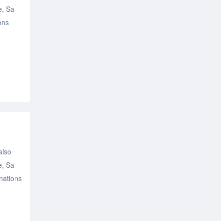
e, Sa
ons
also
e, Sa
inations