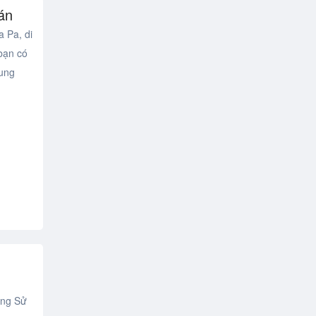
án
a Pa, di
bạn có
hung
àng Sử