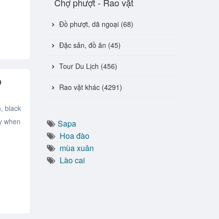
Chợ phượt - Rao vặt
Đồ phượt, dã ngoại (68)
Đặc sản, đồ ăn (45)
Tour Du Lịch (456)
o
Rao vặt khác (4291)
, black
py when
Sapa
Hoa đào
mùa xuân
Lào cai