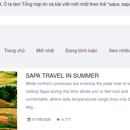
vặt, Ô la tám Tổng hợp tin và bài viết mới nhất theo thẻ "sapa, s
Trang chủ
Mới nhất
Đang bình luận
Xem nhiề
SAPA TRAVEL IN SUMMER
While northern provinces are entering the peak heat of
visiting Sapa during this time allows you to feel cool and
comfortable, where daily temperatures range from only 2
deg ..
07/08/2026
4,771