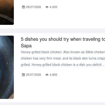
28/07/2026
4,933
5 dishes you should try when traveling t
Sapa
Honey-grilled black chicken: Also known as Silkie chicken
chicken has very firm meat, and its black skin turns cris
grilled. Honey-grilled black chicken is a dish you definit ..
25/07/2026
4,805