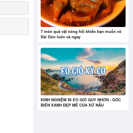
7 món quà vặt nóng hổi khiến bạn muốn vô
Sài Gòn luôn và ngay
KINH NGHIỆM ĐI EO GIÓ QUY NHƠN - GÓC
BIỂN XANH ĐẸP MÊ CỦA XỨ NẪU