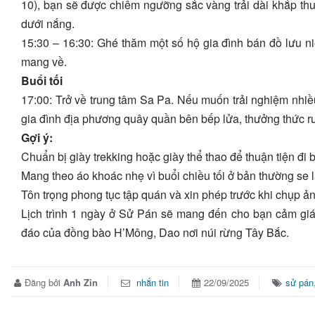
10), bạn sẽ được chiêm ngưỡng sắc vàng trải dài khắp th
dưới nắng.
15:30 – 16:30: Ghé thăm một số hộ gia đình bán đồ lưu 
mang về.
Buổi tối
17:00: Trở về trung tâm Sa Pa. Nếu muốn trải nghiệm nhiều
gia đình địa phương quây quần bên bếp lửa, thưởng thức r
Gợi ý:
Chuẩn bị giày trekking hoặc giày thể thao để thuận tiện đi 
Mang theo áo khoác nhẹ vì buổi chiều tối ở bản thường se 
Tôn trọng phong tục tập quán và xin phép trước khi chụp ả
Lịch trình 1 ngày ở Sử Pán sẽ mang đến cho bạn cảm giá
đáo của đồng bào H’Mông, Dao nơi núi rừng Tây Bắc.
Đăng bởi
Anh Zin
nhắn tin
22/09/2025
sử pán