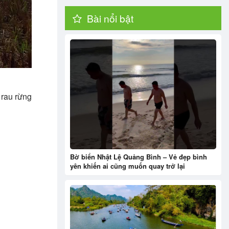
Bài nổi bật
 rau rừng
Bờ biển Nhật Lệ Quảng Bình – Vẻ đẹp bình
yên khiến ai cũng muốn quay trở lại