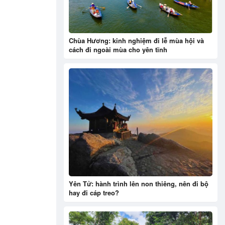
Chùa Hương: kinh nghiệm đi lễ mùa hội và
cách đi ngoài mùa cho yên tĩnh
Yên Tử: hành trình lên non thiêng, nên đi bộ
hay đi cáp treo?