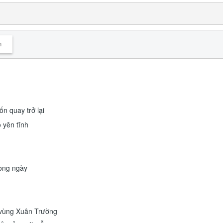
n
n quay trở lại
 yên tĩnh
ong ngày
 vùng Xuân Trường