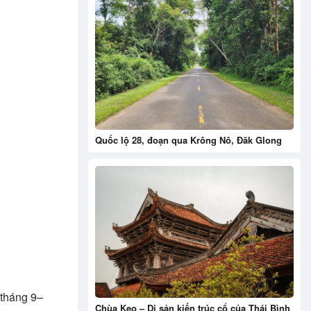
Quốc lộ 28, đoạn qua Krông Nô, Đăk Glong
(tháng 9–
Chùa Keo – Di sản kiến trúc cổ của Thái Bình