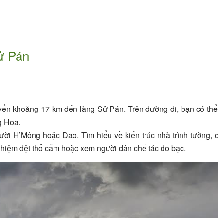
Sử Pán
huyển khoảng 17 km đến làng Sử Pán. Trên đường đi, bạn có thể
g Hoa.
ời H’Mông hoặc Dao. Tìm hiểu về kiến trúc nhà trình tường, 
 nghiệm dệt thổ cẩm hoặc xem người dân chế tác đồ bạc.