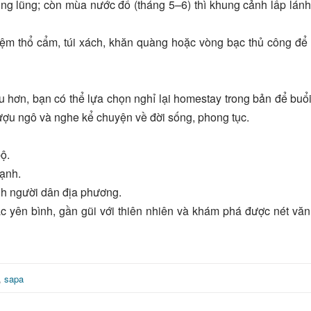
ung lũng; còn mùa nước đổ (tháng 5–6) thì khung cảnh lấp lán
niệm thổ cẩm, túi xách, khăn quàng hoặc vòng bạc thủ công đ
 hơn, bạn có thể lựa chọn nghỉ lại homestay trong bản để buổi
ượu ngô và nghe kể chuyện về đời sống, phong tục.
bộ.
lạnh.
nh người dân địa phương.
c yên bình, gần gũi với thiên nhiên và khám phá được nét vă
,
sapa