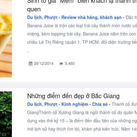
Sinh tố giá "Mềm" biến khách lạ thành t
quen
Du lịch, Phượt -
Review nhà hàng, khách sạn -
Đặc t
Banana Juice là trộn các loại trái cây thành món nước uố
miệng, kèm topping trái cây. Banana Juice nằm trên con
chiều Lê Thị Riêng (quận 1, TP HCM, đối diện trường ti
..
25/12/2014
3,465
Những điểm đến đẹp ở Bắc Giang
Du lịch, Phượt -
Kinh nghiệm - Chia sẻ -
Thành cổ Xư
GiangThành cổ Xương Giang là ngôi thành cổ do quân 
dựng vào thế kỷ 15 – là điểm đến đầu tiên của những n
mê lịch sử hay thích tìm tòi, khám phá kiến trúc. Năm 140