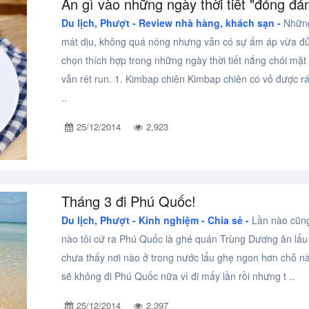
Ăn gì vào những ngày thời tiết "đỏng đả
Du lịch, Phượt -
Review nhà hàng, khách sạn -
Nhữn
mát dịu, không quá nóng nhưng vẫn có sự ấm áp vừa đủ
chọn thích hợp trong những ngày thời tiết nắng chói mặ
vẫn rét run. 1. Kimbap chiên Kimbap chiên có vỏ được r
..
25/12/2014
2,923
Tháng 3 đi Phú Quốc!
Du lịch, Phượt -
Kinh nghiệm - Chia sẻ -
Lần nào cũng
nào tôi cứ ra Phú Quốc là ghé quán Trùng Dương ăn lẩu 
chưa thấy nơi nào ở trong nước lẩu ghẹ ngon hơn chỗ n
sẽ không đi Phú Quốc nữa vì đi mấy lần rồi nhưng t ..
25/12/2014
2,397