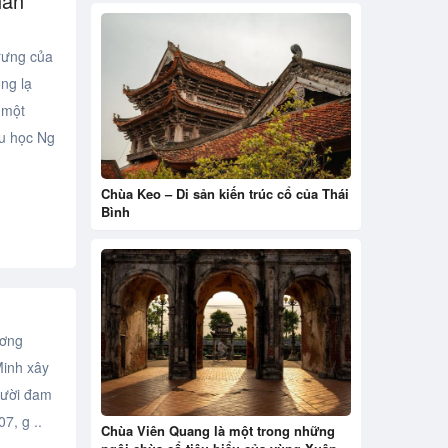
hân
rưng của
ng lạ
 một
ểu học Ng
Chùa Keo – Di sản kiến trúc cổ của Thái
Bình
ơng
Minh xây
gười đam
7, g ..
Chùa Viên Quang là một trong những