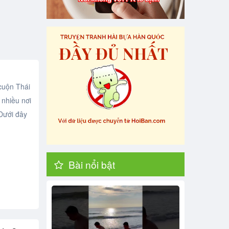
uộn Thái
 nhiều nơi
.Dưới đây
Bài nổi bật