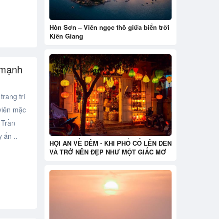
Hòn Sơn – Viên ngọc thô giữa biển trời
Kiên Giang
 mạnh
rang trí
 viên mặc
 Trần
 ấn ..
HỘI AN VỀ ĐÊM - KHI PHỐ CỔ LÊN ĐÈN
VÀ TRỞ NÊN ĐẸP NHƯ MỘT GIẤC MƠ