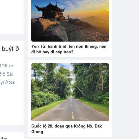
Yên Tử: hành trình lên non thiêng, nên
 buýt ở
đi bộ hay đi cáp treo?
 "đi xe
ớ ở Sài
ýt ở Sài
Quốc lộ 28, đoạn qua Krông Nô, Đăk
Glong