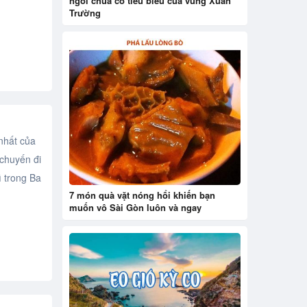
ngôi chùa cổ tiêu biểu của vùng Xuân
Trường
nhất của
 chuyến đi
ì trong Ba
7 món quà vặt nóng hổi khiến bạn
muốn vô Sài Gòn luôn và ngay