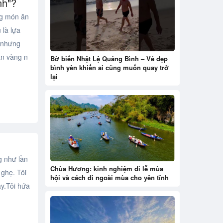
nh"?
g món ăn
 là lựa
t nhưng
án vàng n
Bờ biển Nhật Lệ Quảng Bình – Vẻ đẹp
bình yên khiến ai cũng muốn quay trở
lại
 như lần
Chùa Hương: kinh nghiệm đi lễ mùa
ghẹ. Tôi
hội và cách đi ngoài mùa cho yên tĩnh
ày.Tôi hứa