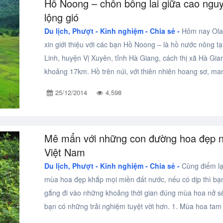
Hồ Noong – chốn bồng lai giữa cao ngu
lộng gió
Du lịch, Phượt -
Kinh nghiệm - Chia sẻ -
Hôm nay Ola
xin giới thiệu với các bạn Hồ Noong – là hồ nước nông tạ
Linh, huyện Vị Xuyên, tỉnh Hà Giang, cách thị xã Hà Gia
khoảng 17km. Hồ trên núi, với thiên nhiên hoang sơ, man
25/12/2014
4,598
Mê mẩn với những con đường hoa đẹp 
Việt Nam
Du lịch, Phượt -
Kinh nghiệm - Chia sẻ -
Cùng điểm lạ
mùa hoa đẹp khắp mọi miền đất nước, nếu có dịp thì bạ
gắng đi vào những khoảng thời gian đúng mùa hoa nở s
bạn có những trải nghiệm tuyệt vời hơn. 1. Mùa hoa tam g