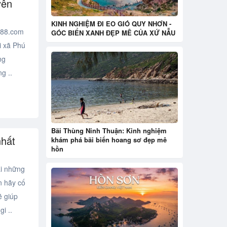
yên
KINH NGHIỆM ĐI EO GIÓ QUY NHƠN -
88.com
GÓC BIỂN XANH ĐẸP MÊ CỦA XỨ NẪU
i xã Phú
ng
g ..
Bãi Thùng Ninh Thuận: Kinh nghiệm
nhất
khám phá bãi biển hoang sơ đẹp mê
hồn
i những
n hãy cố
ẽ giúp
i ..