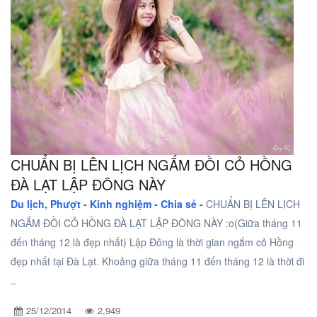
CHUẨN BỊ LÊN LỊCH NGẮM ĐỒI CỎ HỒNG
ĐÀ LẠT LẬP ĐÔNG NÀY
Du lịch, Phượt -
Kinh nghiệm - Chia sẻ -
CHUẨN BỊ LÊN LỊCH
NGẮM ĐỒI CỎ HỒNG ĐÀ LẠT LẬP ĐÔNG NÀY :o(Giữa tháng 11
đến tháng 12 là đẹp nhất) Lập Đông là thời gian ngắm cỏ Hồng
đẹp nhất tại Đà Lạt. Khoảng giữa tháng 11 đến tháng 12 là thời đi
..
25/12/2014
2,949