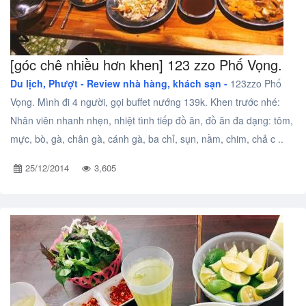
[góc chê nhiều hơn khen] 123 zzo Phố Vọng.
Du lịch, Phượt -
Review nhà hàng, khách sạn -
123zzo Phố
Vọng. Mình đi 4 người, gọi buffet nướng 139k. Khen trước nhé:
Nhân viên nhanh nhẹn, nhiệt tình tiếp đồ ăn, đồ ăn đa dạng: tôm,
mực, bò, gà, chân gà, cánh gà, ba chỉ, sụn, nầm, chim, chả c ..
25/12/2014
3,605