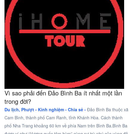
Vì sao phải đến Đảo Bình Ba ít nhất một lần
trong đời?
Du lịch, Phượt -
Kinh nghiệm - Chia sẻ -
Đảo Bình Ba thuộc xã
Cam Bình, thành phố Cam Ranh, tỉnh Khánh Hòa. Cách thành
phố Nha Trang khoảng 60 km về phía Nam trên Bình Ba.Bình Ba
được ví như “Vương quốc tôm hùm” cùng sự trù phú của vùng đả