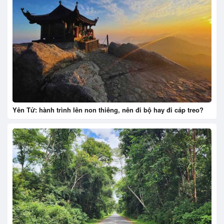
Yên Tử: hành trình lên non thiêng, nên đi bộ hay đi cáp treo?