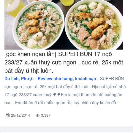
[góc khen ngàn lần] SUPER BÚN 17 ngõ
233/27 xuân thuỷ cực ngon , cực rẻ. 25k một
bát đầy ú thịt luôn.
Du lịch, Phượt -
Review nhà hàng, khách sạn -
SUPER BÚN
cực ngon , cực rẻ. 25k một bát đầy ú thịt luôn. Địa chỉ tại: số nhà
17 ngõ 233/27 xuân thuỷ 🌳🌳Em là một thánh tín đồ cuồng ăn
bún . Em đã ăn ở rất nhiều quán rồi, tuy nhiên đây là lần đầ ..
25/12/2014
3,387