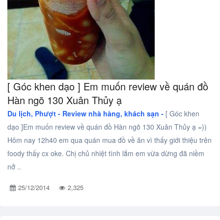
[ Góc khen dạo ] Em muốn review về quán đồ
Hàn ngõ 130 Xuân Thủy ạ
Du lịch, Phượt -
Review nhà hàng, khách sạn -
[ Góc khen
dạo ]Em muốn review về quán đồ Hàn ngõ 130 Xuân Thủy ạ =))
Hôm nay 12h40 em qua quán mua đồ về ăn vì thấy giới thiệu trên
foody thấy cx oke. Chị chủ nhiệt tình lắm em vừa dừng đã niềm
nở ..
25/12/2014
2,325