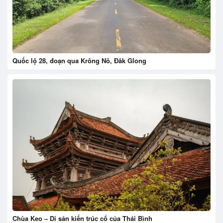
Quốc lộ 28, đoạn qua Krông Nô, Đăk Glong
Chùa Keo – Di sản kiến trúc cổ của Thái Bình