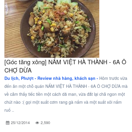
[Góc tăng xông] NẤM VIỆT HÀ THÀNH - 6A Ô
CHỢ DỪA
Du lịch, Phượt -
Review nhà hàng, khách sạn -
Hôm trước vừa
đến ăn một chỗ quán NẤM VIỆT HÀ THÀNH - 6A Ô CHỢ DỪA mà
về cảm thấy tiếc tiền một cách dã man, vừa đắt lại chả ngon một
chút nào :( gọi một suất cơm rang gà nấm và một suất xôi nấm
ruố ..
25/12/2014
2,590