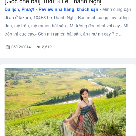
[Góc chê bai] 104E3 Lê Thanh Nghị
Du lịch, Phượt -
Review nhà hàng, khách sạn -
Mình cùng bạn
đi ăn ở takuru, 104E3 Lê Thanh Nghị. Bọn mình có gọi mỳ tương
đen, mỳ trộn, mỳ ramen hải sản.- Mì tương đen nhạt với cay.- Mì
trộn thì cực cay.- Còn mì ramen hải sản, ăn như mì cay 7 c ..
25/12/2014
2,612