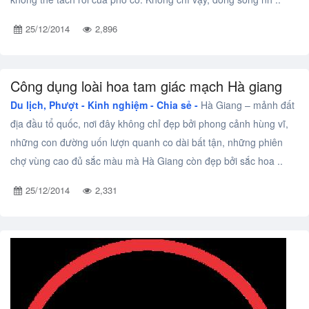
25/12/2014
2,896
Công dụng loài hoa tam giác mạch Hà giang
Du lịch, Phượt -
Kinh nghiệm - Chia sẻ -
Hà Giang – mảnh đất
địa đầu tổ quốc, nơi đây không chỉ đẹp bởi phong cảnh hùng vĩ,
những con đường uốn lượn quanh co dài bất tận, những phiên
chợ vùng cao đủ sắc màu mà Hà Giang còn đẹp bởi sắc hoa ..
25/12/2014
2,331