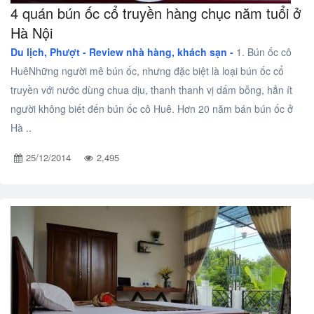
4 quán bún ốc cổ truyền hàng chục năm tuổi ở
Hà Nội
Du lịch, Phượt -
Review nhà hàng, khách sạn -
1. Bún ốc cô
HuêNhững người mê bún ốc, nhưng đặc biệt là loại bún ốc cổ
truyền với nước dùng chua dịu, thanh thanh vị dấm bỗng, hẳn ít
người không biết đến bún ốc cô Huê. Hơn 20 năm bán bún ốc ở
Hà ..
25/12/2014
2,495