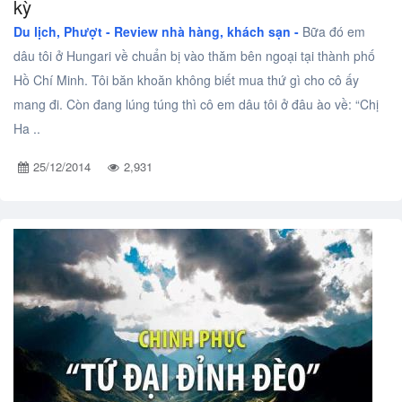
kỳ
Du lịch, Phượt -
Review nhà hàng, khách sạn -
Bữa đó em
dâu tôi ở Hungari về chuẩn bị vào thăm bên ngoại tại thành phố
Hồ Chí Minh. Tôi băn khoăn không biết mua thứ gì cho cô ấy
mang đi. Còn đang lúng túng thì cô em dâu tôi ở đâu ào về: “Chị
Ha ..
25/12/2014
2,931