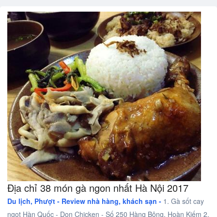
Địa chỉ 38 món gà ngon nhất Hà Nội 2017
Du lịch, Phượt -
Review nhà hàng, khách sạn -
1. Gà sốt cay
ngọt Hàn Quốc - Don Chicken - Số 250 Hàng Bông, Hoàn Kiếm 2.