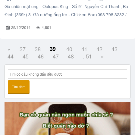
Gà chiên mật ong - Octopus King - Số 91 Nguyễn Chí Thanh, Ba
Đình (369k) 3. Gà nướng ống tre - Chicken Box (093.798.3232 / ..
25/12/2014
4,801
«
37
38
39
40
41
42
43
44
45
46
47
48
. 51
»
Tìm kiếm