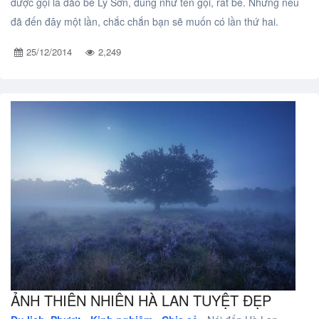
được gọi là đảo bé Lý Sơn, đúng như tên gọi, rất bé. Nhưng nếu
đã đến đây một lần, chắc chắn bạn sẽ muốn có lần thứ hai.
25/12/2014
2,249
ẢNH THIÊN NHIÊN HÀ LAN TUYỆT ĐẸP