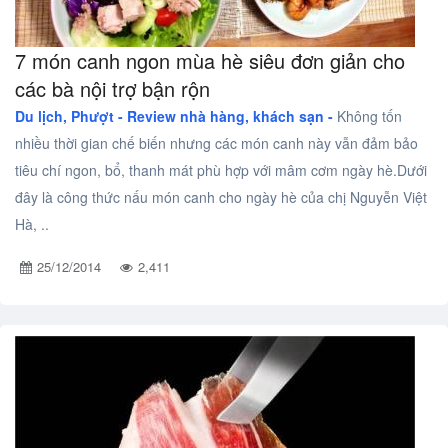
7 món canh ngon mùa hè siêu đơn giản cho
các bà nội trợ bận rộn
Du lịch, Phượt -
Review nhà hàng, khách sạn -
Không tốn
nhiều thời gian chế biến nhưng các món canh này vẫn đảm bảo
tiêu chí ngon, bổ, thanh mát phù hợp với mâm cơm ngày hè.Dưới
đây là công thức nấu món canh cho ngày hè của chị Nguyễn Việt
Hà, ..
25/12/2014
2,411