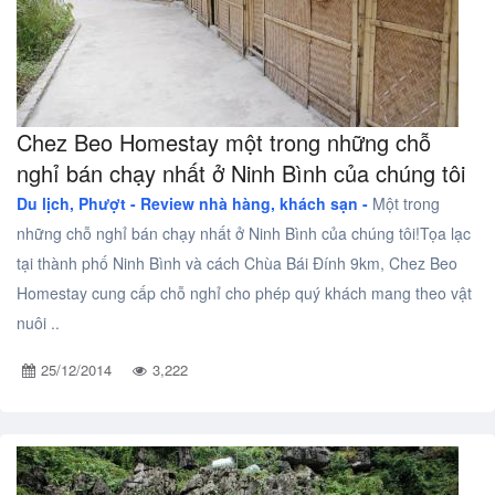
Chez Beo Homestay một trong những chỗ
nghỉ bán chạy nhất ở Ninh Bình của chúng tôi
Du lịch, Phượt -
Review nhà hàng, khách sạn -
Một trong
những chỗ nghỉ bán chạy nhất ở Ninh Bình của chúng tôi!Tọa lạc
tại thành phố Ninh Bình và cách Chùa Bái Đính 9km, Chez Beo
Homestay cung cấp chỗ nghỉ cho phép quý khách mang theo vật
nuôi ..
25/12/2014
3,222