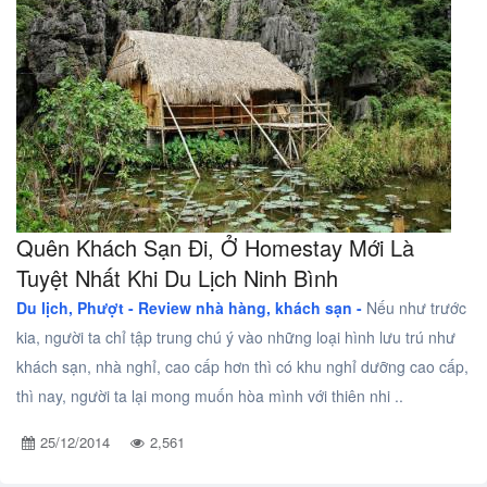
Quên Khách Sạn Đi, Ở Homestay Mới Là
Tuyệt Nhất Khi Du Lịch Ninh Bình
Du lịch, Phượt -
Review nhà hàng, khách sạn -
Nếu như trước
kia, người ta chỉ tập trung chú ý vào những loại hình lưu trú như
khách sạn, nhà nghỉ, cao cấp hơn thì có khu nghỉ dưỡng cao cấp,
thì nay, người ta lại mong muốn hòa mình với thiên nhi ..
25/12/2014
2,561