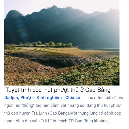
'Tuyệt tình cốc' hút phượt thủ ở Cao Bằng
Du lịch, Phượt -
Kinh nghiệm - Chia sẻ -
Thác nước, bãi cỏ, và
ngọn núi "thủng" tạo nên cảnh vật hoang sơ, đang thu hút phượt
thủ đến huyện Trà Lĩnh (Cao Bằng).Một thung lũng có cảnh đẹp
thanh bình ở huyện Trà Lĩnh (cách TP Cao Bằng khoảng ..