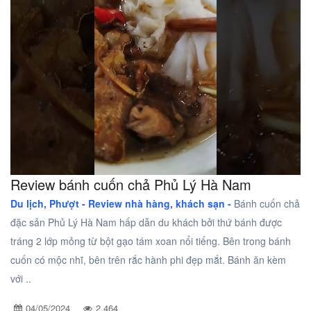
Review bánh cuốn chả Phủ Lý Hà Nam
Du lịch, Phượt -
Review nhà hàng, khách sạn -
Bánh cuốn chả
đặc sản Phủ Lý Hà Nam hấp dẫn du khách bởi thứ bánh được
tráng 2 lớp mỏng từ bột gạo tám xoan nổi tiếng. Bên trong bánh
cuốn có mộc nhĩ, bên trên rắc hành phi đẹp mắt. Bánh ăn kèm
với ..
04/05/2024
2,464