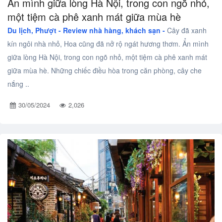
Ẩn mình giữa lòng Hà Nội, trong con ngõ nhỏ,
một tiệm cà phê xanh mát giữa mùa hè
Du lịch, Phượt -
Review nhà hàng, khách sạn -
Cây đã xanh
kín ngôi nhà nhỏ, Hoa cũng đã nở rộ ngát hương thơm. Ẩn mình
giữa lòng Hà Nội, trong con ngõ nhỏ, một tiệm cà phê xanh mát
giữa mùa hè. Những chiếc điều hòa trong căn phòng, cây che
nắng ..
30/05/2024
2,026