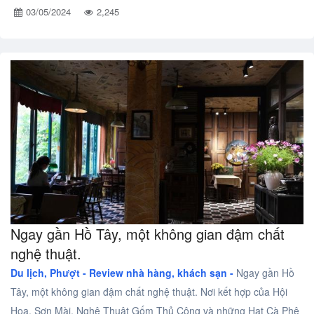
03/05/2024
2,245
Ngay gần Hồ Tây, một không gian đậm chất
nghệ thuật.
Du lịch, Phượt -
Review nhà hàng, khách sạn -
Ngay gần Hồ
Tây, một không gian đậm chất nghệ thuật. Nơi kết hợp của Hội
Họa, Sơn Mài, Nghệ Thuật Gốm Thủ Công và những Hạt Cà Phê