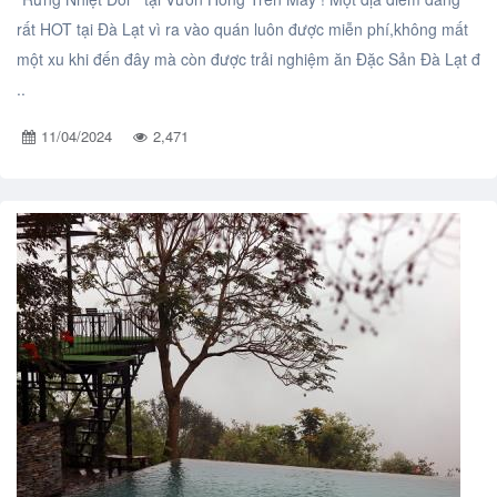
rất HOT tại Đà Lạt vì ra vào quán luôn được miễn phí,không mất
một xu khi đến đây mà còn được trải nghiệm ăn Đặc Sản Đà Lạt đ
..
11/04/2024
2,471