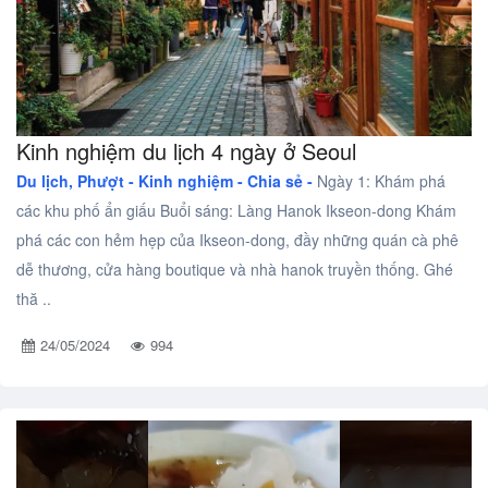
Kinh nghiệm du lịch 4 ngày ở Seoul
Du lịch, Phượt -
Kinh nghiệm - Chia sẻ -
Ngày 1: Khám phá
các khu phố ẩn giấu Buổi sáng: Làng Hanok Ikseon-dong Khám
phá các con hẻm hẹp của Ikseon-dong, đầy những quán cà phê
dễ thương, cửa hàng boutique và nhà hanok truyền thống. Ghé
thă ..
24/05/2024
994