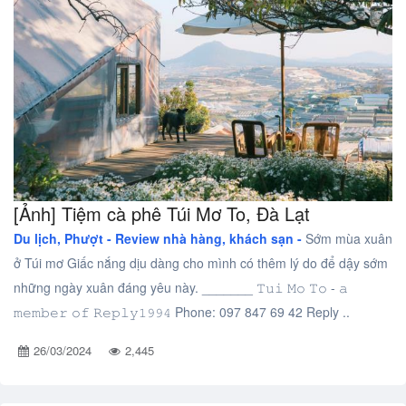
[Ảnh] Tiệm cà phê Túi Mơ To, Đà Lạt
Du lịch, Phượt -
Review nhà hàng, khách sạn -
Sớm mùa xuân
ở Túi mơ Giấc nắng dịu dàng cho mình có thêm lý do để dậy sớm
những ngày xuân đáng yêu này. _______ 𝚃𝚞𝚒 𝙼𝚘 𝚃𝚘 - 𝚊
𝚖𝚎𝚖𝚋𝚎𝚛 𝚘𝚏 𝚁𝚎𝚙𝚕𝚢𝟷𝟿𝟿𝟺 Phone: 097 847 69 42 Reply ..
26/03/2024
2,445