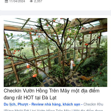
11/04/2024
2,357
Checkin Vườn Hồng Trên Mây một địa điểm
đang rất HOT tại Đà Lạt
Du lịch, Phượt -
Review nhà hàng, khách sạn -
Checkin Khu
"Rừng Nhiệt Đới " tại Vườn Hồng Trên Mây ! Một địa điểm đang