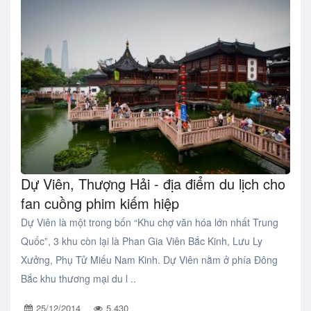
Dự Viên, Thượng Hải - địa điểm du lịch cho
fan cuồng phim kiếm hiệp
Dự Viên là một trong bốn “Khu chợ văn hóa lớn nhất Trung
Quốc”, 3 khu còn lại là Phan Gia Viên Bắc Kinh, Lưu Ly
Xưởng, Phụ Tử Miếu Nam Kinh. Dự Viên nằm ở phía Đông
Bắc khu thương mại du l ..
25/12/2014
5,430