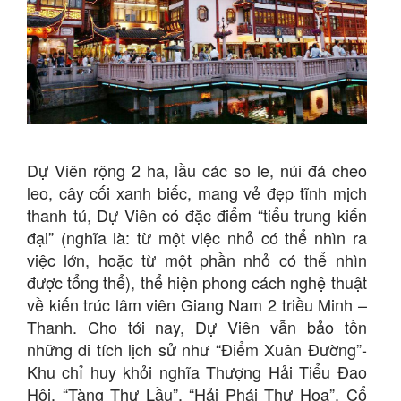
Dự Viên rộng 2 ha, lầu các so le, núi đá cheo
leo, cây cối xanh biếc, mang vẻ đẹp tĩnh mịch
thanh tú, Dự Viên có đặc điểm “tiểu trung kiến
đại” (nghĩa là: từ một việc nhỏ có thể nhìn ra
việc lớn, hoặc từ một phần nhỏ có thể nhìn
được tổng thể), thể hiện phong cách nghệ thuật
về kiến trúc lâm viên Giang Nam 2 triều Minh –
Thanh. Cho tới nay, Dự Viên vẫn bảo tồn
những di tích lịch sử như “Điểm Xuân Đường”-
Khu chỉ huy khỏi nghĩa Thượng Hải Tiểu Đao
Hội, “Tàng Thư Lầu”, “Hải Phái Thư Họa”. Cổ