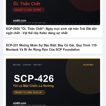
SCP-2935 "Ôi, Thần Chết": Ngày mọi sinh vật trên Trái Đất đột
ngột chết - Vật thể lớp Keter đáng sợ nhất
SCP-231 Những Nhân Sự Đặc Biệt: Bảy Cô Gái, Quy Trình 110-
Montauk Và Bí Ẩn Rùng Rợn Của SCP Foundation