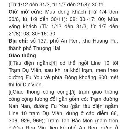
(Từ 1/12 đến 31/3, từ 1/7 đến 21/8): 30 tệ.
Mùa đông khách (Từ 1/4 đến
Giờ mở cửa:
30/6, từ 1/9 đến 30/11): 08: 30~17: 00; Mùa
vắng khách (Từ 1/12 đến 31/3, từ 1/7 đến
21/8): 08: 30~16: 30
số 137, phố An Ren, khu Huang Pu,
Địa chỉ:
thành phố Thượng Hải
Giao thông
[i]Tàu điện ngầm:[/i] có thể ngồi Line 10 tới
Trạm Dụ Viên, sau khi ra khỏi trạm, men theo
đường Fu You về phía Đông khoảng 600 mét
thì tới Dự Viên.
[i]Giao thông công cộng:[/i] trạm giao thông
công cộng tương đối gần gồm có: Trạm đường
Nan Nan, đường Fu You (gần tàu điện ngầm
Line 10 trạm Dự Viên, dừng ở các điểm 66,
306, 929, 969); Trạm Tân Bắc Môn (nằm trên
đường Ren Min, liên kề phố An Ren, dừng ở