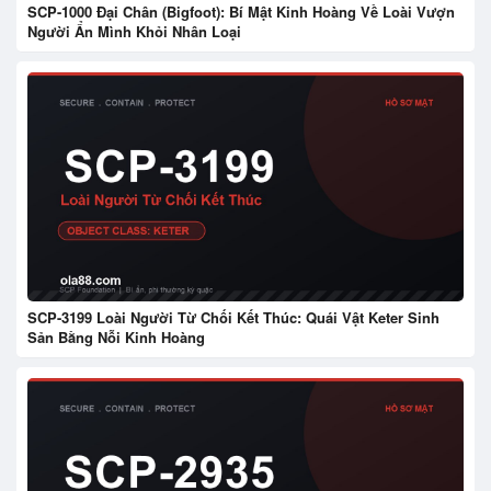
SCP-1000 Đại Chân (Bigfoot): Bí Mật Kinh Hoàng Về Loài Vượn
Người Ẩn Mình Khỏi Nhân Loại
SCP-3199 Loài Người Từ Chối Kết Thúc: Quái Vật Keter Sinh
Sản Bằng Nỗi Kinh Hoàng