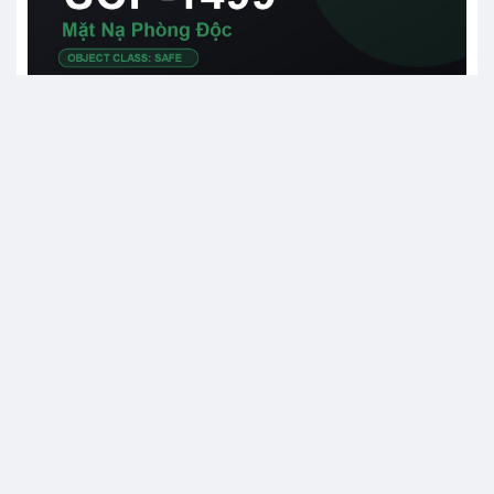
SCP-1730 Chuyện Gì Đã Xảy Ra Với Site-13: Bí ẩn kinh hoàng
bên trong cơ sở Keter mất tích
SCP-1499 Mặt Nạ Phòng Độc: Chiếc mặt nạ đưa người đeo đến
hành tinh chết chóc đầy quái vật