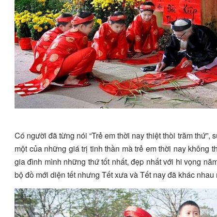
Có người đã từng nói “Trẻ em thời nay thiệt thòi trăm thứ”, s
một của những giá trị tinh thần mà trẻ em thời nay khôn
gia đình mình những thứ tốt nhất, đẹp nhất với hi vọng nă
bộ đồ mới diện tết nhưng Tết xưa và Tết nay đã khác nhau r