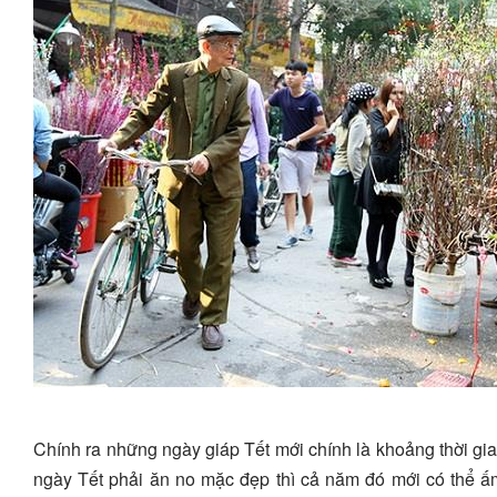
Chính ra những ngày giáp Tết mới chính là khoảng thời gia
ngày Tết phải ăn no mặc đẹp thì cả năm đó mới có thể ấm