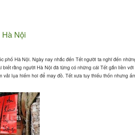
i Hà Nội
 góc phố Hà Nội. Ngày nay nhắc đến Tết người ta nghĩ đến nhữ
ai biết rằng người Hà Nội đã từng có những cái Tết gắn liền với
m vải lụa hiếm hoi để may đồ. Tết xưa tuy thiếu thốn nhưng ấ