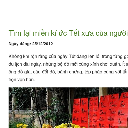
Tìm lại miền kí ức Tết xưa của ngườ
Ngày đăng:
25/12/2012
Không khí rộn ràng của ngày Tết đang len lỏi trong từng
du lịch dài ngày, những bộ đồ mới xúng xính chơi xuân. Ít 
ông đồ già, câu đối đỏ, bánh chưng, tép pháo cùng với tấ
trọn vẹn hơn.