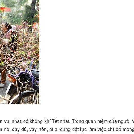
n vui nhất, có không khí Tết nhất. Trong quan niệm của người 
 no, đầy đủ, vậy nên, ai ai cũng cật lực làm việc chỉ để mon