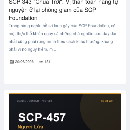
SCP-343 "Chúa Trời": Vị thần toàn năng tự
nguyện ở lại phòng giam của SCP
Foundation
Trong hàng nghìn hồ sơ lạnh gáy của SCP Foundation, có
một thực thể khiến ngay cả những nhà nghiên cứu dày dạn
nhất cũng phải rùng mình theo cách khác thường: không
phải vì nó nguy hiểm, m ..
20/06/2026
131