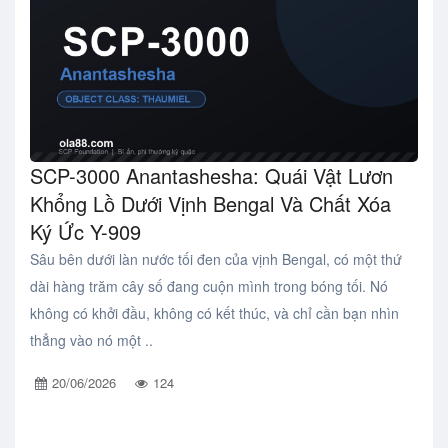
SCP-3000 Anantashesha: Quái Vật Lươn
Khổng Lồ Dưới Vịnh Bengal Và Chất Xóa
Ký Ức Y-909
Sâu bên dưới làn nước tối đen của vịnh Bengal, có một thứ
dài hàng trăm cây số đang cuộn mình trong bóng tối. Nó
không có khởi đầu, không có kết thúc, và chỉ cần bạn nhìn
thẳng vào nó một ..
20/06/2026
124