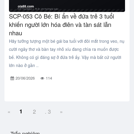
SCP-053 Cô Bé: Bí ẩn về đứa trẻ 3 tuổi
khiến người lớn hóa điên và tàn sát lẫn
nhau
Hãy tưởng tượng một bé gái ba tuổi với đôi mắt trong veo, nụ
cười ngây thơ và bàn tay nhỏ xíu đang chìa ra muốn được
bế. Không có gì đáng sợ ở đứa trẻ ấy. Vậy mà bất cứ người
lớn nào ở gần ..
20/06/2026
114
«
1
2
. 3
»
Trắc nghiệm