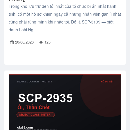
Trong kho lưu trữ đen tối nhất của tổ chức bí ẩn nhất hành
tinh, có một hồ sơ khiến ngay cả những nhân viên gan lì nhất
cũng phải rùng mình khi nhắc tới. Đó là SCP-3199 — biệt
danh Loài Ng ..
20/06/2026
125