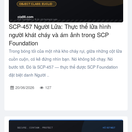
SCP-457 Người Lửa: Thực thể lửa hình
người khát cháy và ám ảnh trong SCP
Foundation
Trong bóng tối của một nhà kho cháy rụi, giữa những cột lửa
cuồn cuộn, có kẻ đứng nhìn bạn. Nó không bỏ chạy. Nó
bước tới. Đó là SCP-457 — thực thể được SCP Foundation
đặt biệt danh Người ..
20/06/2026
127