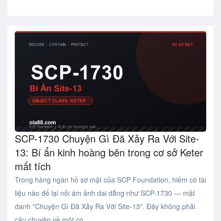
SCP-1730 Chuyện Gì Đã Xảy Ra Với Site-
13: Bí ẩn kinh hoàng bên trong cơ sở Keter
mất tích
Trong hàng ngàn hồ sơ mật của SCP Foundation, hiếm có tài
liệu nào để lại nỗi ám ảnh dai dẳng như SCP-1730 — mật
danh "Chuyện Gì Đã Xảy Ra Với Site-13". Đây không phải
câu chuyện về một co ..