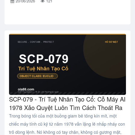
20/06/2026
121
SCP-079 - Trí Tuệ Nhân Tạo Cổ: Cỗ Máy AI
1978 Xảo Quyệt Luôn Tìm Cách Thoát Ra
Trong bóng tối của một buồng giam bê tông kín mít, một
chiếc máy tính cũ kỹ từ năm 1978 vẫn lặng lẽ nhấp nháy con
trỏ dòng lệnh. Nó không có tay chân, không có gương mặt,