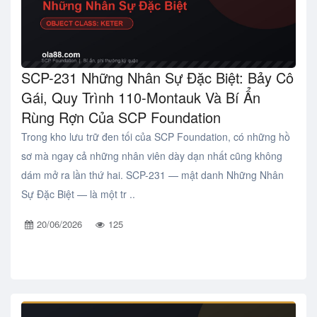
SCP-231 Những Nhân Sự Đặc Biệt: Bảy Cô
Gái, Quy Trình 110-Montauk Và Bí Ẩn
Rùng Rợn Của SCP Foundation
Trong kho lưu trữ đen tối của SCP Foundation, có những hồ
sơ mà ngay cả những nhân viên dày dạn nhất cũng không
dám mở ra lần thứ hai. SCP-231 — mật danh Những Nhân
Sự Đặc Biệt — là một tr ..
20/06/2026
125