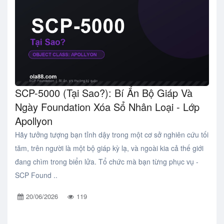
SCP-5000 (Tại Sao?): Bí Ẩn Bộ Giáp Và
Ngày Foundation Xóa Sổ Nhân Loại - Lớp
Apollyon
Hãy tưởng tượng bạn tỉnh dậy trong một cơ sở nghiên cứu tối
tăm, trên người là một bộ giáp kỳ lạ, và ngoài kia cả thế giới
đang chìm trong biển lửa. Tổ chức mà bạn từng phục vụ -
SCP Found ..
20/06/2026
119