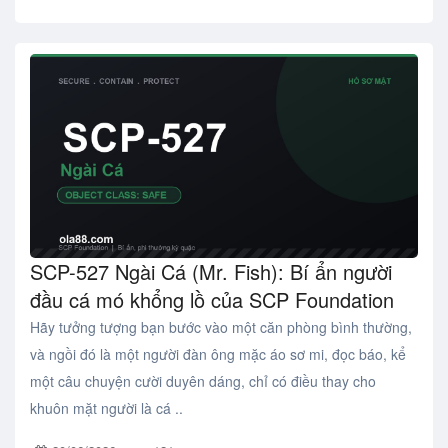
SCP-527 Ngài Cá (Mr. Fish): Bí ẩn người
đầu cá mó khổng lồ của SCP Foundation
Hãy tưởng tượng bạn bước vào một căn phòng bình thường,
và ngồi đó là một người đàn ông mặc áo sơ mi, đọc báo, kể
một câu chuyện cười duyên dáng, chỉ có điều thay cho
khuôn mặt người là cá ..