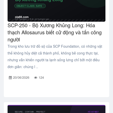
SCP-250 - Bộ Xương Khủng Long: Hóa
thạch Allosaurus biết cử động và tấn công
người
Trong kho lưu trữ đồ sộ của SCP Foundation, có những vật
thể không hủy diệt cả thành phố, không bẻ cong thực tại,
nhưng vẫn khiến người ta lạnh sống lưng chỉ bởi một điều
đơn giản: chúng l ..
20/06/2026
124