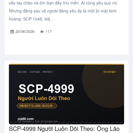
vẫy tay chào và ôm bạn đầy trìu mến. Ai cũng yêu quý nó.
Nhưng đằng sau vẻ ngoài đáng yêu ấy là một bí mật kinh
hoàng: SCP-1048, biệ ..
20/06/2026
117
SCP-4999 Người Luôn Dõi Theo: Ông Lão