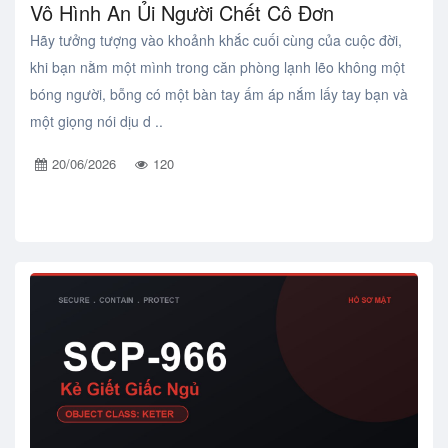
Vô Hình An Ủi Người Chết Cô Đơn
Hãy tưởng tượng vào khoảnh khắc cuối cùng của cuộc đời,
khi bạn nằm một mình trong căn phòng lạnh lẽo không một
bóng người, bỗng có một bàn tay ấm áp nắm lấy tay bạn và
một giọng nói dịu d ..
20/06/2026
120