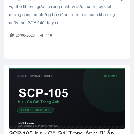
vật thể khiến người ta rùng mình vì sức mạnh hủy diệt,
nhưng cũng có những hồ sơ ám ảnh theo cách khác: sự
ngây thơ. SCP-040, hay cò ..
20/06/2026
116
SCP-105 Iris - Cô Gái Trong Ảnh: Bí Ẩn