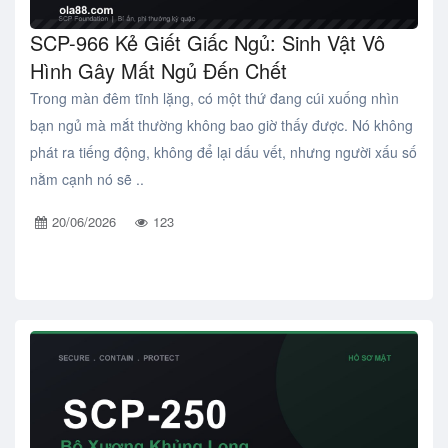
SCP-966 Kẻ Giết Giấc Ngủ: Sinh Vật Vô
Hình Gây Mất Ngủ Đến Chết
Trong màn đêm tĩnh lặng, có một thứ đang cúi xuống nhìn
bạn ngủ mà mắt thường không bao giờ thấy được. Nó không
phát ra tiếng động, không để lại dấu vết, nhưng người xấu số
nằm cạnh nó sẽ ..
20/06/2026
123