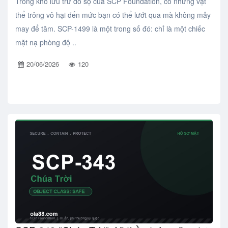
Trong kho lưu trữ đồ sộ của SCP Foundation, có những vật
thể trông vô hại đến mức bạn có thể lướt qua mà không mảy
may để tâm. SCP-1499 là một trong số đó: chỉ là một chiếc
mặt nạ phòng độ ..
20/06/2026
120