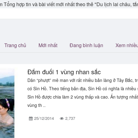
 tám Tổng hợp tin và bài viết mới nhất theo thẻ "Du lịch lai châu, 
Trang chủ
Mới nhất
Đang bình luận
Xem nhiề
Đắm đuối 1 vùng nhan sắc
Dân “phượt” mê man với rất nhiều bản làng ở Tây Bắc, t
có Sìn Hồ. Theo tiếng bản địa, Sìn Hồ có nghĩa là nhiều 
Sìn Hồ được chia làm 2 vùng thấp và cao. Ấn tượng nhất
vùng th ..
25/12/2014
2,737