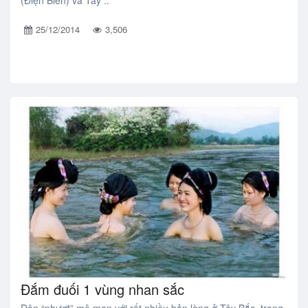
25/12/2014
3,506
Đắm đuối 1 vùng nhan sắc
Dân “phượt” mê man với rất nhiều bản làng ở Tây Bắc, trong