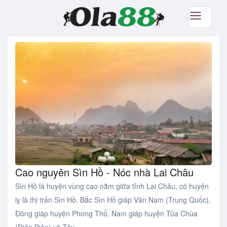
Cao nguyên Sìn Hồ - Nóc nhà Lai Châu
Sìn Hồ là huyện vùng cao nằm giữa tỉnh Lai Châu, có huyện
lỵ là thị trấn Sìn Hồ. Bắc Sìn Hồ giáp Vân Nam (Trung Quốc),
Đông giáp huyện Phong Thổ, Nam giáp huyện Tủa Chùa
(Điện Biên) và Tây ..