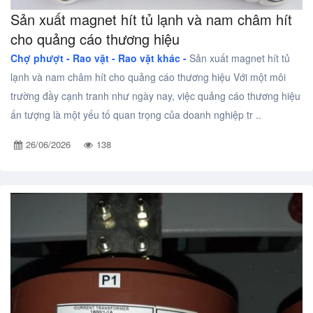
Sản xuất magnet hít tủ lạnh và nam châm hít
cho quảng cáo thương hiệu
Chợ phượt - Rao vặt -
Rao vặt khác -
Sản xuất magnet hít tủ
lạnh và nam châm hít cho quảng cáo thương hiệu Với một môi
trường đầy cạnh tranh như ngày nay, việc quảng cáo thương hiệu
ấn tượng là một yếu tố quan trọng của doanh nghiệp tr ..
26/06/2026
138