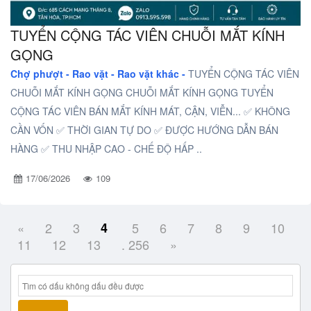
TUYỂN CỘNG TÁC VIÊN CHUỖI MẮT KÍNH
GỌNG
Chợ phượt - Rao vặt -
Rao vặt khác -
TUYỂN CỘNG TÁC VIÊN
CHUỖI MẮT KÍNH GỌNG CHUỖI MẮT KÍNH GỌNG TUYỂN
CỘNG TÁC VIÊN BÁN MẮT KÍNH MÁT, CẬN, VIỄN... ✅ KHÔNG
CẦN VỐN ✅ THỜI GIAN TỰ DO ✅ ĐƯỢC HƯỚNG DẪN BÁN
HÀNG ✅ THU NHẬP CAO - CHẾ ĐỘ HẤP ..
17/06/2026
109
«
2
3
4
5
6
7
8
9
10
11
12
13
. 256
»