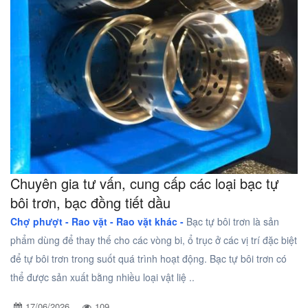
Chuyên gia tư vấn, cung cấp các loại bạc tự
bôi trơn, bạc đồng tiết dầu
Chợ phượt - Rao vặt -
Rao vặt khác -
Bạc tự bôi trơn là sản
phẩm dùng để thay thế cho các vòng bi, ổ trục ở các vị trí đặc biệt
để tự bôi trơn trong suốt quá trình hoạt động. Bạc tự bôi trơn có
thể được sản xuất bằng nhiều loại vật liệ ..
17/06/2026
109