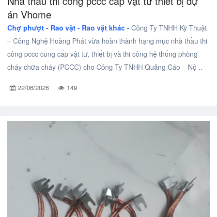
Nhà thầu thi công pccc cấp vật tư thiết bị dự
án Vhome
Chợ phượt - Rao vặt -
Rao vặt khác -
Công Ty TNHH Kỹ Thuật
– Công Nghệ Hoàng Phát vừa hoàn thành hạng mục nhà thầu thi
công pccc cung cấp vật tư, thiết bị và thi công hệ thống phòng
cháy chữa cháy (PCCC) cho Công Ty TNHH Quảng Cáo – Nộ ..
22/06/2026
149