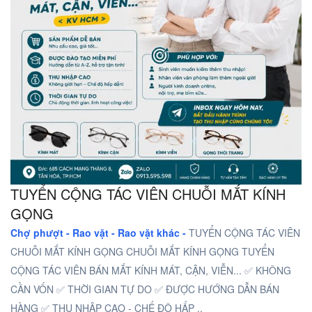
TUYỂN CỘNG TÁC VIÊN CHUỖI MẮT KÍNH
GỌNG
Chợ phượt - Rao vặt -
Rao vặt khác -
TUYỂN CỘNG TÁC VIÊN
CHUỖI MẮT KÍNH GỌNG CHUỖI MẮT KÍNH GỌNG TUYỂN
CỘNG TÁC VIÊN BÁN MẮT KÍNH MÁT, CẬN, VIỄN... ✅ KHÔNG
CẦN VỐN ✅ THỜI GIAN TỰ DO ✅ ĐƯỢC HƯỚNG DẪN BÁN
HÀNG ✅ THU NHẬP CAO - CHẾ ĐỘ HẤP ..