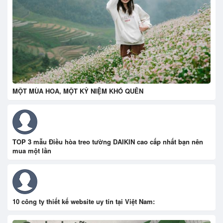
MỘT MÙA HOA, MỘT KỶ NIỆM KHÓ QUÊN
TOP 3 mẫu Điều hòa treo tường DAIKIN cao cấp nhất bạn nên
mua một lần
10 công ty thiết kế website uy tín tại Việt Nam: