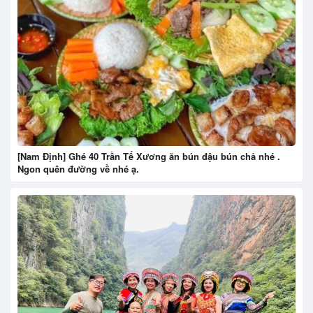
[Nam Định] Ghé 40 Trần Tế Xương ăn bún đậu bún chả nhé .
Ngon quên đường về nhé ạ.