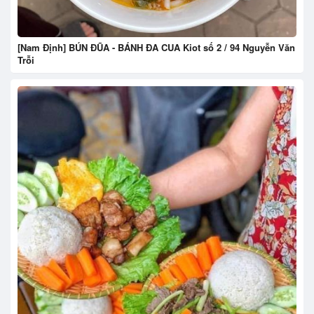
[Nam Định] BÚN ĐŨA - BÁNH ĐA CUA Kiot số 2 / 94 Nguyễn Văn
Trỗi