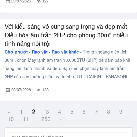
03/07/2026
127
Với kiểu sáng vô cùng sang trọng và đẹp mắt
Điều hòa âm trần 2HP cho phòng 30m² nhiều
tính năng nổi trội
Chợ phượt - Rao vặt -
Rao vặt khác -
Trong khoảng diện tích
30m², chọn Máy lạnh âm trần 18.000BTU (2HP) để đảm bảo khả
năng làm lạnh nhanh và đều. Bạn nên chọn máy lạnh âm trần
2HP của các thương hiệu uy tín như: LG – DAIKIN – PANASONI ..
03/07/2026
138
«
1
2
3
4
5
6
7
8
9
10
11
. 256
»