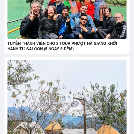
TUYỂN THÀNH VIÊN CHO 2 TOUR PHƯỢT HÀ GIANG KHỞI
HÀNH TỪ SÀI GÒN (5 NGÀY 5 ĐÊM)