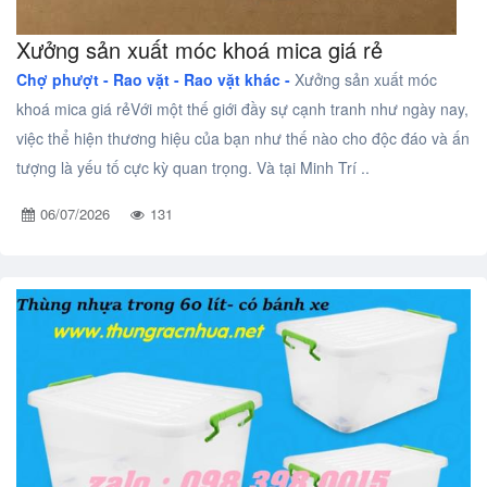
Xưởng sản xuất móc khoá mica giá rẻ
Chợ phượt - Rao vặt -
Rao vặt khác -
Xưởng sản xuất móc
khoá mica giá rẻVới một thế giới đầy sự cạnh tranh như ngày nay,
việc thể hiện thương hiệu của bạn như thế nào cho độc đáo và ấn
tượng là yếu tố cực kỳ quan trọng. Và tại Minh Trí ..
06/07/2026
131