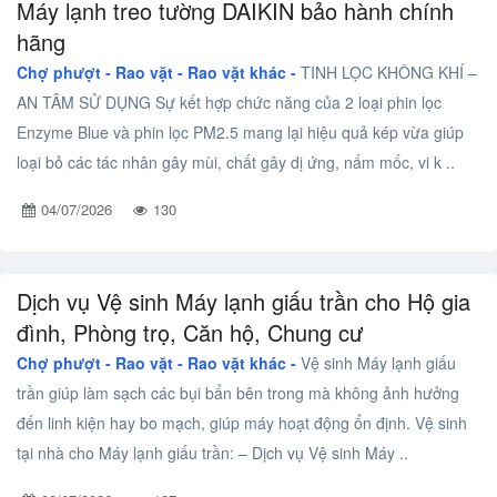
Máy lạnh treo tường DAIKIN bảo hành chính
hãng
Chợ phượt - Rao vặt -
Rao vặt khác -
TINH LỌC KHÔNG KHÍ –
AN TÂM SỬ DỤNG Sự kết hợp chức năng của 2 loại phin lọc
Enzyme Blue và phin lọc PM2.5 mang lại hiệu quả kép vừa giúp
loại bỏ các tác nhân gây mùi, chất gây dị ứng, nấm mốc, vi k ..
04/07/2026
130
Dịch vụ Vệ sinh Máy lạnh giấu trần cho Hộ gia
đình, Phòng trọ, Căn hộ, Chung cư
Chợ phượt - Rao vặt -
Rao vặt khác -
Vệ sinh Máy lạnh giấu
trần giúp làm sạch các bụi bẩn bên trong mà không ảnh hưởng
đến linh kiện hay bo mạch, giúp máy hoạt động ổn định. Vệ sinh
tại nhà cho Máy lạnh giấu trần: – Dịch vụ Vệ sinh Máy ..