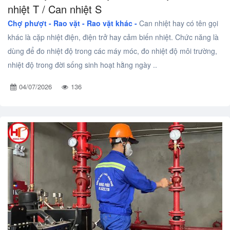
nhiệt T / Can nhiệt S
Chợ phượt - Rao vặt -
Rao vặt khác -
Can nhiệt hay có tên gọi
khác là cặp nhiệt điện, điện trở hay cảm biến nhiệt. Chức năng là
dùng để đo nhiệt độ trong các máy móc, đo nhiệt độ môi trường,
nhiệt độ trong đời sống sinh hoạt hằng ngày ..
04/07/2026
136