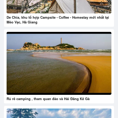
De Chia, khu tổ hợp Campsite - Coffee - Homestay mới nhất tại
Mèo Vạc, Hà Giang
Rủ rê camping , tham quan đảo và Hải Đăng Kê Gà