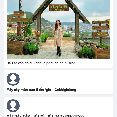
Đà Lạt vào chiều lạnh là phải ăn gà nướng
Máy sấy mùn cưa 5 tấn /giờ - Cokhigialong
MÁY SẤY CÁM, BỘT MÌ, BỘT GẠO - 0987990555