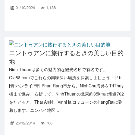
01/10/2024
1,138
ニントゥアンに旅行するときの美しい目的
地
Ninh Thuanは多くの魅力的な観光名所で有名です。
Ola88.comでこれらの興味深い場所を探索しましょう： [/ b]
[青]ハンライ[/青] Phan Rang市から、NinhChu海路をTriThuy
橋まで進み、右折して、NinhThuanの北東約35kmの州道702
をたどると、Thai An村、VinhHaiコミューンのHangRaiに到
着します。ニンハイ地区 ..
25/12/2014
768