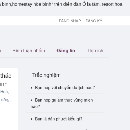
hoa binh,homestay hòa bình" trên diễn đàn Ô la tám. resort hoa
ĐĂNG NHẬP
ĐĂNG KÝ
u
Bình luận nhiều
Đăng tin
Tiện ích
Trắc nghiệm
 thác
ình
Bạn hợp với chuyến du lịch nào?
 Hoá,
 rừng,
Bạn hợp gu ẩm thực vùng miền
nào?
Bạn là dân phượt kiểu gì?