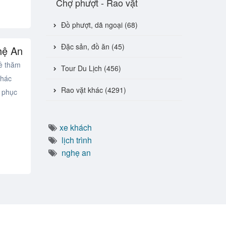
Chợ phượt - Rao vặt
Đồ phượt, dã ngoại (68)
Đặc sản, đồ ăn (45)
hệ An
về thăm
Tour Du Lịch (456)
khác
Rao vặt khác (4291)
h phục
xe khách
lịch trình
nghẹ an