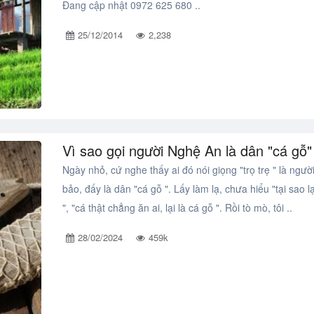
Đang cập nhật 0972 625 680 ..
25/12/2014
2,238
Vì sao gọi người Nghệ An là dân "cá gỗ"
Ngày nhỏ, cứ nghe thấy ai đó nói giọng "trọ trẹ " là người 
bảo, đấy là dân "cá gỗ ". Lấy làm lạ, chưa hiểu "tại sao l
", "cá thật chẳng ăn ai, lại là cá gỗ ". Rồi tò mò, tôi ..
28/02/2024
459k