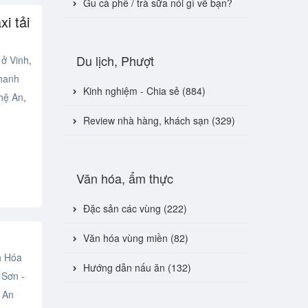
Gu cà phê / trà sữa nói gì về bạn?
xi tải
Du lịch, Phượt
 ở Vinh,
hanh
Kinh nghiệm - Chia sẻ (884)
hệ An,
Review nhà hàng, khách sạn (329)
Văn hóa, ẩm thực
Đặc sản các vùng (222)
Văn hóa vùng miền (82)
h Hóa
Hướng dẫn nấu ăn (132)
 Sơn -
 An