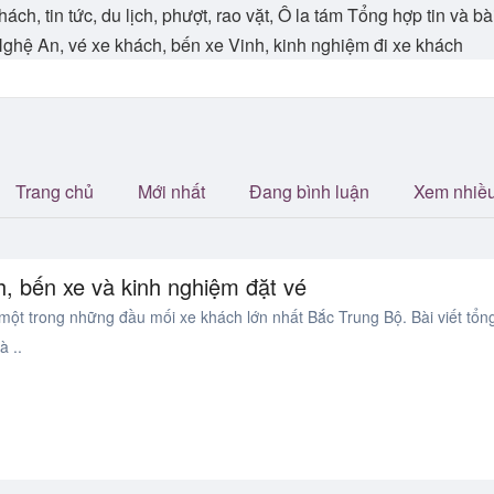
ch, tin tức, du lịch, phượt, rao vặt, Ô la tám Tổng hợp tin và b
 Nghệ An, vé xe khách, bến xe Vinh, kinh nghiệm đi xe khách
Trang chủ
Mới nhất
Đang bình luận
Xem nhiề
h, bến xe và kinh nghiệm đặt vé
một trong những đầu mối xe khách lớn nhất Bắc Trung Bộ. Bài viết tổn
à ..