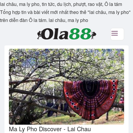
lai châu, ma ly pho, tin tức, du lịch, phượt, rao vặt, Ô la tám
Tổng hợp tin và bài viết mới nhất theo thẻ "lai châu, ma ly pho"
trên diễn đàn Ô la tám. lai châu, ma ly pho
Ma Ly Pho Discover - Lai Chau