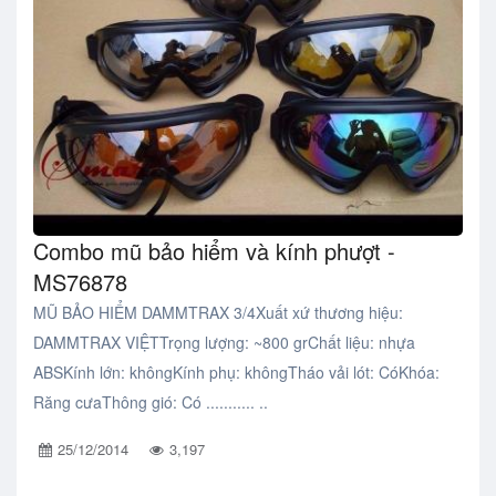
Combo mũ bảo hiểm và kính phượt -
MS76878
MŨ BẢO HIỂM DAMMTRAX 3/4Xuất xứ thương hiệu:
DAMMTRAX VIỆTTrọng lượng: ~800 grChất liệu: nhựa
ABSKính lớn: khôngKính phụ: khôngTháo vải lót: CóKhóa:
Răng cưaThông gió: Có ........... ..
25/12/2014
3,197