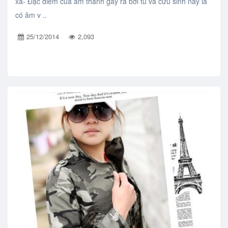
xa- Đặc điểm của âm thanh gây ra bởi tù và cứu sinh này là
có âm v ..
25/12/2014
2,093