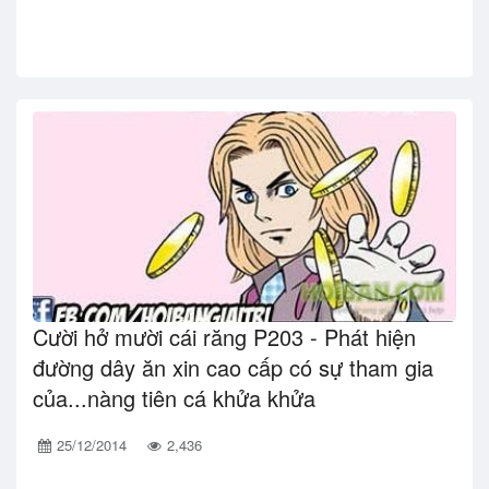
Cười hở mười cái răng P203 - Phát hiện
đường dây ăn xin cao cấp có sự tham gia
của...nàng tiên cá khửa khửa
25/12/2014
2,436