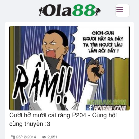
Cười hở mười cái răng P204 - Cùng hội
cùng thuyền :3
25/12/2014
2,651