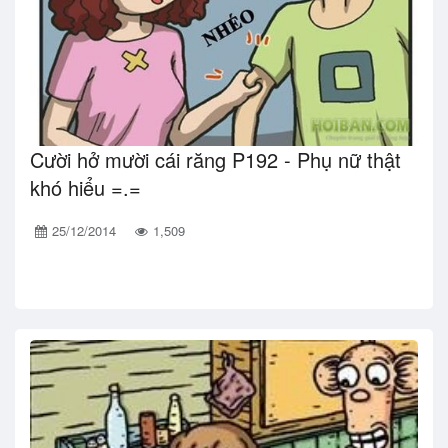
Cười hở mười cái răng P192 - Phụ nữ thật
khó hiểu =.=
25/12/2014
1,509