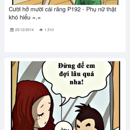
Cười hở mười cái răng P192 - Phụ nữ thật
khó hiểu =.=
25/12/2014
1,510