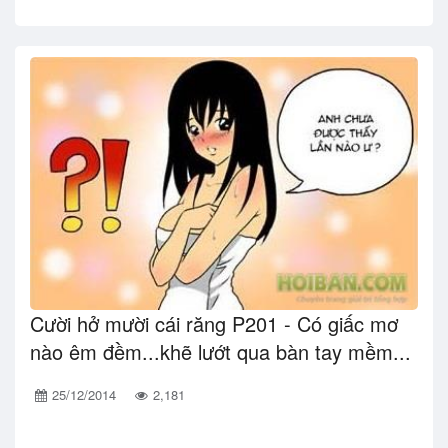
Cười hở mười cái răng P201 - Có giấc mơ
nào êm đềm...khẽ lướt qua bàn tay mềm...
25/12/2014
2,181