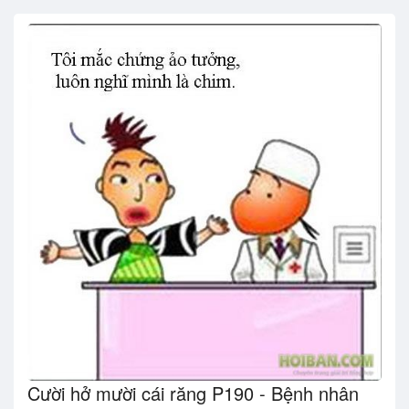
Cười hở mười cái răng P190 - Bệnh nhân