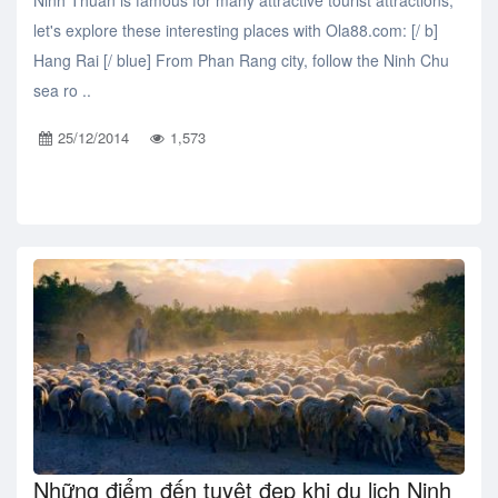
Ninh Thuan is famous for many attractive tourist attractions,
let's explore these interesting places with Ola88.com: [/ b]
Hang Rai [/ blue] From Phan Rang city, follow the Ninh Chu
sea ro ..
25/12/2014
1,573
Những điểm đến tuyệt đẹp khi du lịch Ninh