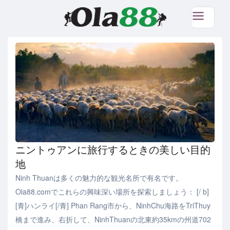
ニントゥアンに旅行するときの美しい目的
地
Ninh Thuanは多くの魅力的な観光名所で有名です。
Ola88.comでこれらの興味深い場所を探索しましょう： [/ b]
[青]ハンライ[/青] Phan Rang市から、NinhChu海路をTriThuy
橋まで進み、右折して、NinhThuanの北東約35kmの州道702