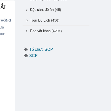
HẤT
Đặc sản, đồ ăn (45)
Tour Du Lịch (456)
TTHÔNG
gừa
Rao vặt khác (4291)
-001
Tổ chức SCP
SCP