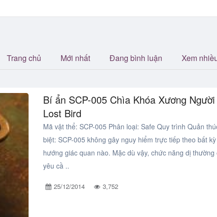
Trang chủ
Mới nhất
Đang bình luận
Xem nhiề
Bí ẩn SCP-005 Chìa Khóa Xương Người 
Lost Bird
Mã vật thể: SCP-005 Phân loại: Safe Quy trình Quản th
biệt: SCP-005 không gây nguy hiểm trực tiếp theo bất kỳ
hướng giác quan nào. Mặc dù vậy, chức năng dị thường
yêu cầ ..
25/12/2014
3,752