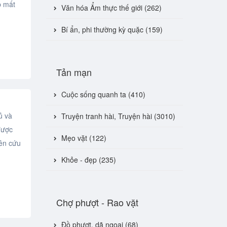
p mất
Văn hóa Ẩm thực thế giới (262)
Bí ẩn, phi thường kỳ quặc (159)
Tản mạn
Cuộc sống quanh ta (410)
ủ và
Truyện tranh hài, Truyện hài (3010)
được
Mẹo vặt (122)
iên cứu
Khỏe - đẹp (235)
Chợ phượt - Rao vặt
Đồ phượt, dã ngoại (68)