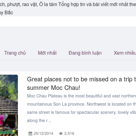
ch, phượt, rao vặt, Ô la tám Tổng hợp tin và bài viết mới nhất 
ây Bắc
Trang chủ
Mới nhất
Đang bình luận
Xem nhiề
Great places not to be missed on a trip t
summer Moc Chau!
Moc Chau Plateau is the most beautiful and vast norther
mountainous Son La province. Northwest is located on t
same street is famous for spectacular scenery, lovely vil
along the r ..
25/12/2014
2,519