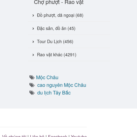
Chợ phượt - Rao vặt
Đồ phượt, dã ngoại (68)
Đặc sản, đồ ăn (45)
Tour Du Lịch (456)
Rao vặt khác (4291)
Mộc Châu
cao nguyên Mộc Châu
du lịch Tây Bắc
Về chúng tôi
|
Liên hệ
|
Facebook
|
Youtube