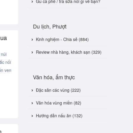
Gu cà phê / trà sữa nói gì về bạn?
Du lịch, Phượt
qua
Kinh nghiệm - Chia sẻ (884)
Review nhà hàng, khách sạn (329)
 núi
ắc nổi
ắn ven
Văn hóa, ẩm thực
Đặc sản các vùng (222)
Văn hóa vùng miền (82)
Hướng dẫn nấu ăn (132)
n