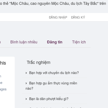
theo thẻ "Mộc Châu, cao nguyên Mộc Châu, du lịch Tây Bắc" trên
ĐĂNG NHẬP
ĐĂNG KÝ
u
Bình luận nhiều
Đăng tin
Tiện ích
Trắc nghiệm
his
Bạn hợp với chuyến du lịch nào?
n
he
Bạn hợp gu ẩm thực vùng miền
nào?
lages
Bạn là dân phượt kiểu gì?