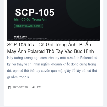
SCP-105 Iris - Cô Gái Trong Ảnh: Bí Ẩn
Máy Ảnh Polaroid Thò Tay Vào Bức Hình
Hãy tưởng tượng bạn cầm trên tay một bức ảnh Polaroid cũ
kỹ, và thay vì chỉ nhìn ngắm khoảnh khắc đông cứng trong
đó, bạn có thể thò tay xuyên qua mặt giấy để lấy bất cứ thứ
gì nằm trong k ..
20/06/2026
121