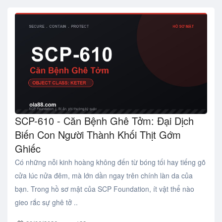
SCP-610 - Căn Bệnh Ghê Tởm: Đại Dịch
Biến Con Người Thành Khối Thịt Gớm
Ghiếc
Có những nỗi kinh hoàng không đến từ bóng tối hay tiếng gõ
cửa lúc nửa đêm, mà lớn dần ngay trên chính làn da của
bạn. Trong hồ sơ mật của SCP Foundation, ít vật thể nào
gieo rắc sự ghê tở ..