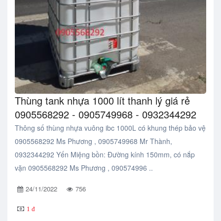
Thùng tank nhựa 1000 lít thanh lý giá rẻ
0905568292 - 0905749968 - 0932344292
Thông số thùng nhựa vuông ibc 1000L có khung thép bảo vệ
0905568292 Ms Phương , 0905749968 Mr Thành,
0932344292 Yến Miệng bồn: Đường kính 150mm, có nắp
vặn 0905568292 Ms Phương , 090574996 ..
24/11/2022
756
1 đ