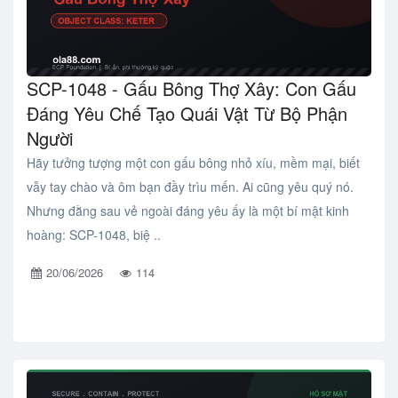
SCP-1048 - Gấu Bông Thợ Xây: Con Gấu
Đáng Yêu Chế Tạo Quái Vật Từ Bộ Phận
Người
Hãy tưởng tượng một con gấu bông nhỏ xíu, mềm mại, biết
vẫy tay chào và ôm bạn đầy trìu mến. Ai cũng yêu quý nó.
Nhưng đằng sau vẻ ngoài đáng yêu ấy là một bí mật kinh
hoàng: SCP-1048, biệ ..
20/06/2026
114