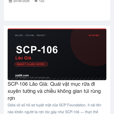
20/06/2026
122
SCP-106 Lão Già: Quái vật mục rữa đi
xuyên tường và chiều không gian túi rùng
rợn
Giữa vô số hồ sơ tuyệt mật của SCP Foundation, ít cái tên
nào khiến người ta rợn tóc gáy như SCP-106 — thực thể