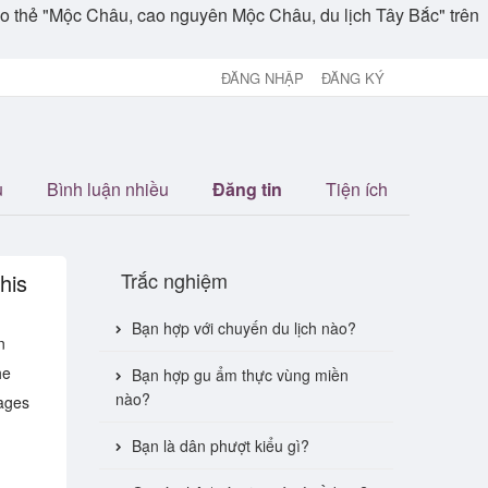
theo thẻ "Mộc Châu, cao nguyên Mộc Châu, du lịch Tây Bắc" trên
ĐĂNG NHẬP
ĐĂNG KÝ
u
Bình luận nhiều
Đăng tin
Tiện ích
Trắc nghiệm
his
Bạn hợp với chuyến du lịch nào?
n
he
Bạn hợp gu ẩm thực vùng miền
nào?
lages
Bạn là dân phượt kiểu gì?