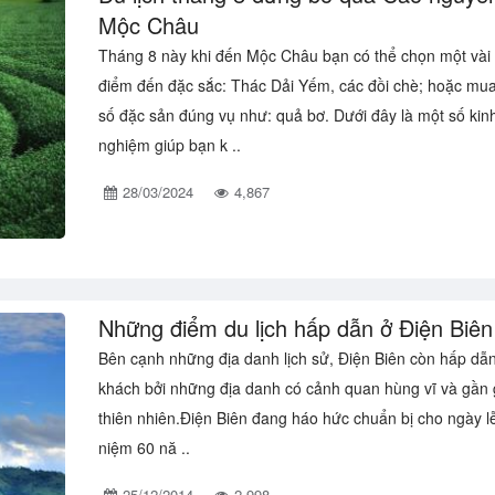
Mộc Châu
Tháng 8 này khi đến Mộc Châu bạn có thể chọn một vài 
điểm đến đặc sắc: Thác Dải Yếm, các đồi chè; hoặc mu
số đặc sản đúng vụ như: quả bơ. Dưới đây là một số kin
nghiệm giúp bạn k ..
28/03/2024
4,867
Những điểm du lịch hấp dẫn ở Điện Biên
Bên cạnh những địa danh lịch sử, Điện Biên còn hấp dẫ
khách bởi những địa danh có cảnh quan hùng vĩ và gần g
thiên nhiên.Điện Biên đang háo hức chuẩn bị cho ngày l
niệm 60 nă ..
25/12/2014
2,998