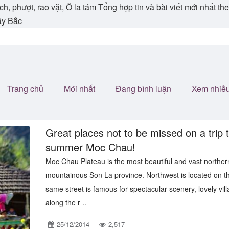
ch, phượt, rao vặt, Ô la tám Tổng hợp tin và bài viết mới nhất 
ây Bắc
Trang chủ
Mới nhất
Đang bình luận
Xem nhiề
Great places not to be missed on a trip t
summer Moc Chau!
Moc Chau Plateau is the most beautiful and vast norther
mountainous Son La province. Northwest is located on t
same street is famous for spectacular scenery, lovely vil
along the r ..
25/12/2014
2,517