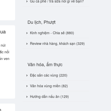
Gu cà phê / trà sữa nói gì về bạn?
Du lịch, Phượt
qua
Kinh nghiệm - Chia sẻ (880)
Review nhà hàng, khách sạn (329)
 núi
ắc nổi
ắn ven
Văn hóa, ẩm thực
Đặc sản các vùng (220)
Văn hóa vùng miền (82)
Hướng dẫn nấu ăn (129)
n