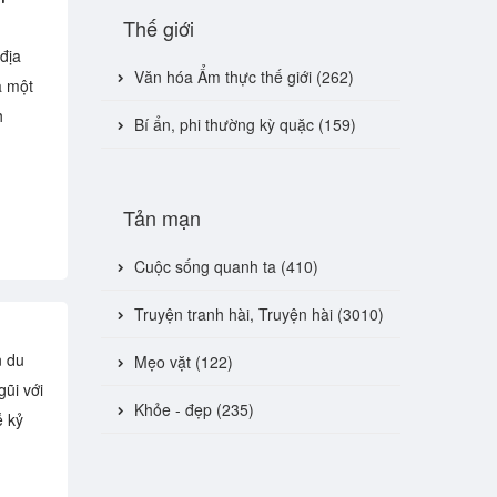
Thế giới
địa
Văn hóa Ẩm thực thế giới (262)
a một
h
Bí ẩn, phi thường kỳ quặc (159)
Tản mạn
Cuộc sống quanh ta (410)
Truyện tranh hài, Truyện hài (3010)
n du
Mẹo vặt (122)
ũi với
Khỏe - đẹp (235)
ễ kỷ