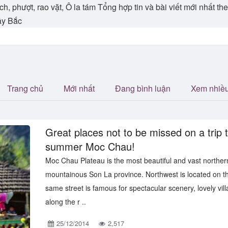
ch, phượt, rao vặt, Ô la tám Tổng hợp tin và bài viết mới nhất 
ây Bắc
Trang chủ
Mới nhất
Đang bình luận
Xem nhiề
Great places not to be missed on a trip t
summer Moc Chau!
Moc Chau Plateau is the most beautiful and vast norther
mountainous Son La province. Northwest is located on t
same street is famous for spectacular scenery, lovely vil
along the r ..
25/12/2014
2,517