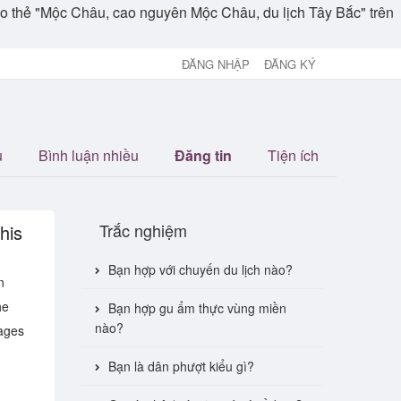
theo thẻ "Mộc Châu, cao nguyên Mộc Châu, du lịch Tây Bắc" trên
ĐĂNG NHẬP
ĐĂNG KÝ
u
Bình luận nhiều
Đăng tin
Tiện ích
Trắc nghiệm
his
Bạn hợp với chuyến du lịch nào?
n
he
Bạn hợp gu ẩm thực vùng miền
nào?
lages
Bạn là dân phượt kiểu gì?