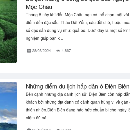
Mộc Châu
Tháng 8 này khi đến Mộc Châu bạn có thể chọn một vài 
điểm đến đặc sắc: Thác Dải Yếm, các đồi chè; hoặc mu
số đặc sản đúng vụ như: quả bơ. Dưới đây là một số kin
nghiệm giúp bạn k ..
28/03/2024
4,867
Những điểm du lịch hấp dẫn ở Điện Biên
Bên cạnh những địa danh lịch sử, Điện Biên còn hấp dẫ
khách bởi những địa danh có cảnh quan hùng vĩ và gần g
thiên nhiên.Điện Biên đang háo hức chuẩn bị cho ngày l
niệm 60 nă ..
25/12/2014
2,998