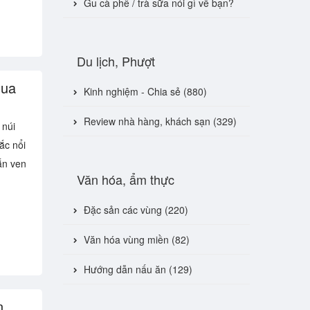
Gu cà phê / trà sữa nói gì về bạn?
Du lịch, Phượt
qua
Kinh nghiệm - Chia sẻ (880)
Review nhà hàng, khách sạn (329)
 núi
ắc nổi
ắn ven
Văn hóa, ẩm thực
Đặc sản các vùng (220)
Văn hóa vùng miền (82)
Hướng dẫn nấu ăn (129)
n