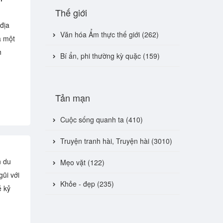
Thế giới
địa
Văn hóa Ẩm thực thế giới (262)
a một
h
Bí ẩn, phi thường kỳ quặc (159)
Tản mạn
Cuộc sống quanh ta (410)
Truyện tranh hài, Truyện hài (3010)
n du
Mẹo vặt (122)
ũi với
Khỏe - đẹp (235)
ễ kỷ