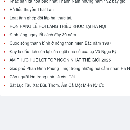
Khác sạn xa hoa bậc nhất Thành Nam những năm 192 bây giờ
Hủ tiếu thuyền Thái Lan
Loạt ảnh ghép đối lập hai thực tại.
RỘN RÀNG LỄ HỘI LÀNG TRIỀU KHÚC TẠI HÀ NỘI
Đình làng ngày tết cách đây 30 năm
Cuộc sống thanh bình ở nông thôn miền Bắc năm 1987
Đây là dấu tích còn lại của ngôi nhà cổ của cụ Vũ Ngọc Kỳ
ẨM THỰC HUẾ LỌT TOP NGON NHẤT THẾ GIỚI 2025
Góc phố Phan Đình Phùng - một trong những nơi cảm nhận Hà Nộ
Còn người lớn trong nhà, là còn Tết
Bát Lục Tàu Xá: Bùi, Thơm, Ấm Cả Một Miền Ký Ức