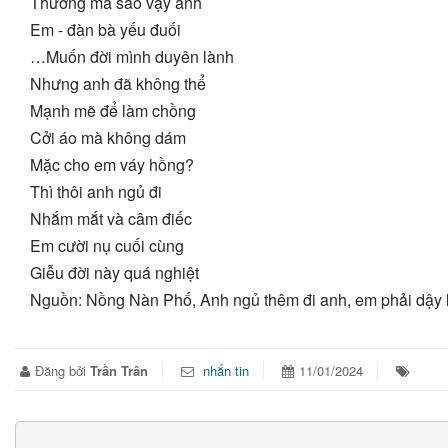
Thương mà sao vậy anh
Em - đàn bà yếu đuối
…Muốn đời mình duyên lành
Nhưng anh đã không thể
Mạnh mẽ để làm chồng
Cởi áo mà không dám
Mặc cho em váy hồng?
Thì thôi anh ngủ đi
Nhắm mắt và câm điếc
Em cười nụ cuối cùng
Giễu đời này quá nghiệt
Nguồn: Nồng Nàn Phố, Anh ngủ thêm đi anh, em phải dậy 
Đăng bởi
Trần Trân
nhắn tin
11/01/2024