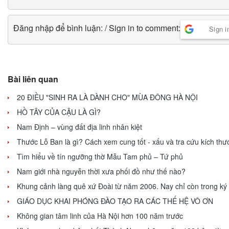
Đăng nhập để bình luận: / Sign in to comment:
Sign i
Bài liên quan
20 ĐIỀU "SINH RA LÀ DÀNH CHO" MÙA ĐÔNG HÀ NỘI
HỒ TÂY CỦA CẬU LÀ GÌ?
Nam Định – vùng đất địa linh nhân kiệt
Thước Lỗ Ban là gì? Cách xem cung tốt - xấu và tra cứu kích thư
Tìm hiểu về tín ngưỡng thờ Mẫu Tam phủ – Tứ phủ
Nam giới nhà nguyễn thời xưa phối đồ như thế nào?
Khung cảnh làng quê xứ Đoài từ năm 2006. Nay chỉ còn trong ký
GIÁO DỤC KHAI PHÓNG ĐÀO TẠO RA CÁC THẾ HỆ VÔ ƠN
Không gian tâm linh của Hà Nội hơn 100 năm trước