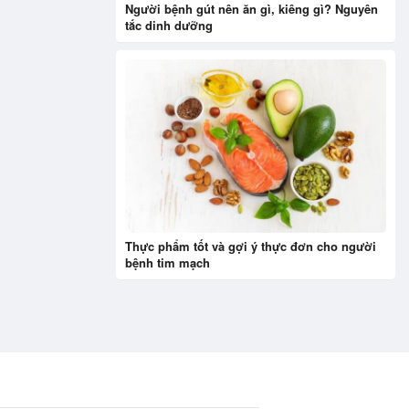
Người bệnh gút nên ăn gì, kiêng gì? Nguyên
tắc dinh dưỡng
Thực phẩm tốt và gợi ý thực đơn cho người
bệnh tim mạch