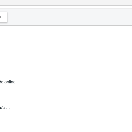
n
ớc online
 ức …