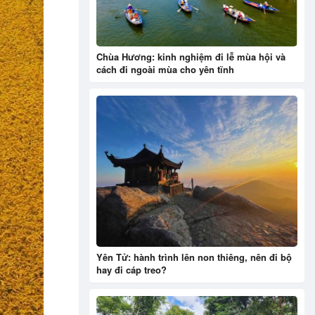
Chùa Hương: kinh nghiệm đi lễ mùa hội và
cách đi ngoài mùa cho yên tĩnh
Yên Tử: hành trình lên non thiêng, nên đi bộ
hay đi cáp treo?