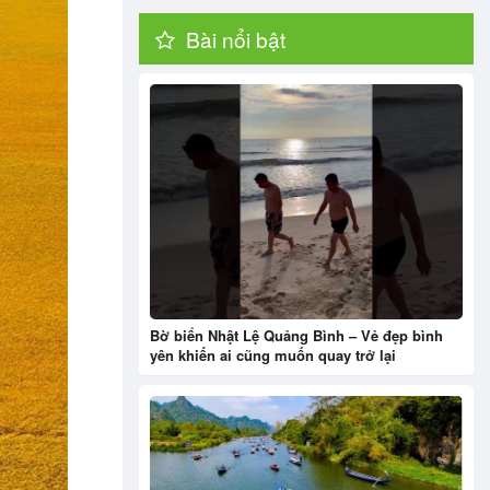
Bài nổi bật
Bờ biển Nhật Lệ Quảng Bình – Vẻ đẹp bình
yên khiến ai cũng muốn quay trở lại