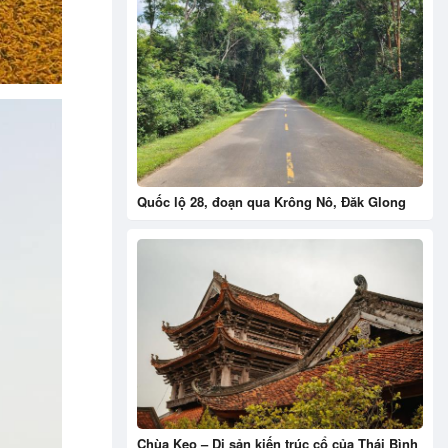
Quốc lộ 28, đoạn qua Krông Nô, Đăk Glong
Chùa Keo – Di sản kiến trúc cổ của Thái Bình