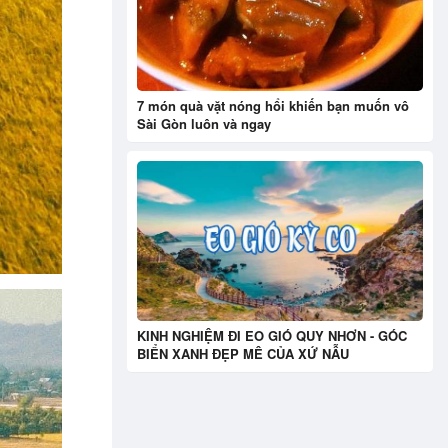
7 món quà vặt nóng hổi khiến bạn muốn vô
Sài Gòn luôn và ngay
KINH NGHIỆM ĐI EO GIÓ QUY NHƠN - GÓC
BIỂN XANH ĐẸP MÊ CỦA XỨ NẪU