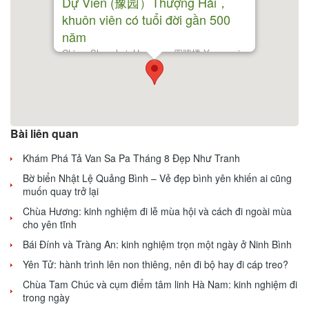
Dự Viên (豫园）Thượng Hải，
khuôn viên có tuổi đời gần 500
năm
China, Shanghai, Huangpu, 四牌楼 Yuyuanxin
Road, 豫园豫园老街
Click vào đây để xem
Chỉ đường
Bài liên quan
Khám Phá Tả Van Sa Pa Tháng 8 Đẹp Như Tranh
Bờ biển Nhật Lệ Quảng Bình – Vẻ đẹp bình yên khiến ai cũng
muốn quay trở lại
Chùa Hương: kinh nghiệm đi lễ mùa hội và cách đi ngoài mùa
cho yên tĩnh
Bái Đính và Tràng An: kinh nghiệm trọn một ngày ở Ninh Bình
Yên Tử: hành trình lên non thiêng, nên đi bộ hay đi cáp treo?
Chùa Tam Chúc và cụm điểm tâm linh Hà Nam: kinh nghiệm đi
trong ngày