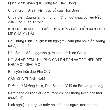
Quốc lộ 28, đoạn qua Krông Nô, Đăk Glong
Chùa Keo – Di sản kiến trúc cổ của Thái Bình
Chùa Viên Quang là một trong những ngôi chùa cổ tiêu biểu
của vùng Xuân Trường
KINH NGHIỆM ĐI EO GIÓ QUY NHƠN - GÓC BIỂN XANH ĐẸP
MÊ CỦA XỨ NẪU
Bãi Thùng Ninh Thuận: Kinh nghiệm khám phá bãi biển hoang
sơ đẹp mê hồn
Hòn Sơn – Viên ngọc thô giữa biển trời Kiên Giang
HỘI AN VỀ ĐÊM - KHI PHỐ CỔ LÊN ĐÈN VÀ TRỞ NÊN ĐẸP
NHƯ MỘT GIẤC MƠ
Bình yên trên đảo Phú Quý
CẢM XÚC THÀNH NAM
Đường từ Mường Hum, Dền Sáng đi Y Tý đã làm xong rất đẹp,
Cẩm nang du lịch tiết kiệm: mẹo chi tiêu thông minh cho mọi
chuyến đi
Kinh nghiệm phượt xe máy an toàn cho người mới bắt đầu