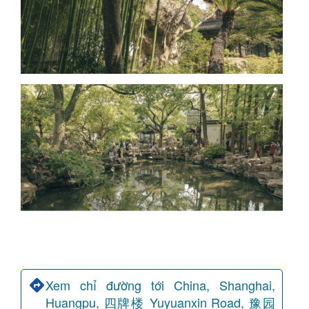
Xem chỉ đường tới China, Shanghai,
Huangpu, 四牌楼 Yuyuanxin Road, 豫园