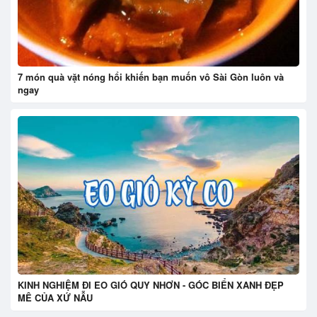
7 món quà vặt nóng hổi khiến bạn muốn vô Sài Gòn luôn và
ngay
KINH NGHIỆM ĐI EO GIÓ QUY NHƠN - GÓC BIỂN XANH ĐẸP
MÊ CỦA XỨ NẪU