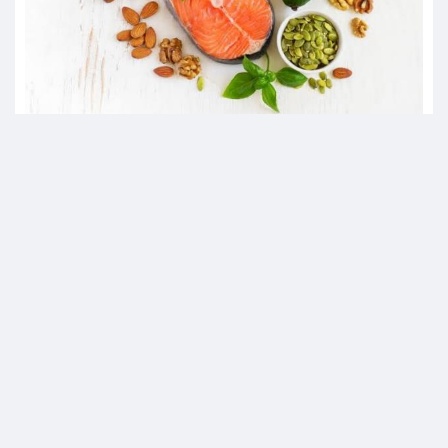
Thực phẩm tốt và gợi ý thực đơn cho người bệnh tim mạch
© 2014
OLA88.COM
All Rights Reserved.
Về chúng tôi
|
Liên hệ
|
Facebook
|
Youtube
NGÔN NGỮ · LANGUAGE
Tiếng Việt
English
中文
한국어