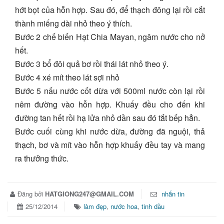
hớt bọt của hỗn hợp. Sau đó, để thạch đông lại rồi cắt
thành miếng dài nhỏ theo ý thích.
Bước 2 chế biến Hạt Chia Mayan, ngâm nước cho nở
hết.
Bước 3 bổ đôi quả bơ rồi thái lát nhỏ theo ý.
Bước 4 xé mít theo lát sợi nhỏ
Bước 5 nấu nước cốt dừa với 500ml nước còn lại rồi
nêm đường vào hỗn hợp. Khuấy đều cho đến khi
đường tan hết rồi hạ lửa nhỏ dần sau đó tắt bếp hẳn.
Bước cuối cùng khi nước dừa, đường đã nguội, thả
thạch, bơ và mít vào hỗn hợp khuấy đều tay và mang
ra thưởng thức.
Đăng bởi
HATGIONG247@GMAIL.COM
nhắn tin
25/12/2014
làm đẹp
,
nước hoa
,
tinh dầu