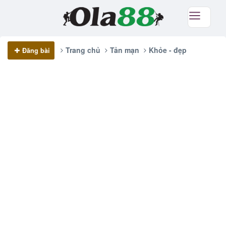
Trang chủ
Tản mạn
Khỏe - đẹp
Đăng bài