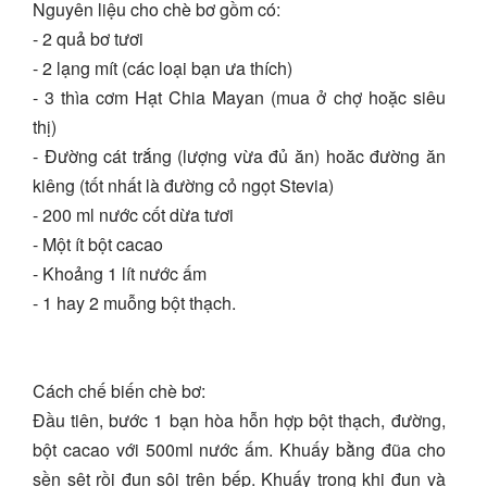
Nguyên liệu cho chè bơ gồm có:
- 2 quả bơ tươi
- 2 lạng mít (các loại bạn ưa thích)
- 3 thìa cơm Hạt Chia Mayan (mua ở chợ hoặc siêu
thị)
- Đường cát trắng (lượng vừa đủ ăn) hoăc đường ăn
kiêng (tốt nhất là đường cỏ ngọt Stevia)
- 200 ml nước cốt dừa tươi
- Một ít bột cacao
- Khoảng 1 lít nước ấm
- 1 hay 2 muỗng bột thạch.
Cách chế biến chè bơ:
Đầu tiên, bước 1 bạn hòa hỗn hợp bột thạch, đường,
bột cacao với 500ml nước ấm. Khuấy bằng đũa cho
sền sệt rồi đun sôi trên bếp. Khuấy trong khi đun và