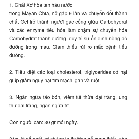
1. Chất Xơ hòa tan háu nước
trong Mayan Chia, nở gấp 9 lần và chuyển đổi thành
chất Gel trở thành người gác cổng giữa Carbohydrat
và các enzyme tiêu hóa làm chậm sự chuyển hóa
Carbohydrat thành đường, duy trì sự ổn định nồng độ
đường trong máu. Giảm thiểu rủi ro mắc bệnh tiểu
đường.
2. Tiêu diệt các loại cholesterol, triglycerides có hại
giúp giảm nguy hại tim mạch, gan và ruột.
3. Ngăn ngừa táo bón, viêm túi thừa đại tràng, ung
thư đại tràng, ngăn ngừa trĩ.
Con người cần: 30 gr mỗi ngày.
81% là số chất xơ chúng ta thường bổ sung thiếu cho