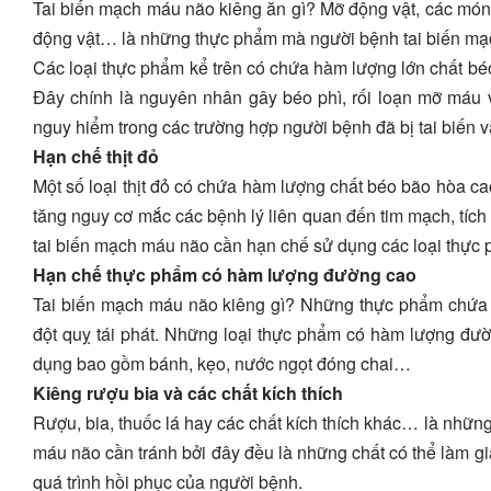
Tai biến mạch máu não kiêng ăn gì? Mỡ động vật, các món 
động vật… là những thực phẩm mà người bệnh tai biến mạ
Các loại thực phẩm kể trên có chứa hàm lượng lớn chất béo
Đây chính là nguyên nhân gây béo phì, rối loạn mỡ máu 
nguy hiểm trong các trường hợp người bệnh đã bị tai biến v
Hạn chế thịt đỏ
Một số loại thịt đỏ có chứa hàm lượng chất béo bão hòa cao
tăng nguy cơ mắc các bệnh lý liên quan đến tim mạch, tíc
tai biến mạch máu não cần hạn chế sử dụng các loại thực 
Hạn chế thực phẩm có hàm lượng đường cao
Tai biến mạch máu não kiêng gì? Những thực phẩm chứa 
đột quỵ tái phát. Những loại thực phẩm có hàm lượng đườ
dụng bao gồm bánh, kẹo, nước ngọt đóng chai…
Kiêng rượu bia và các chất kích thích
Rượu, bia, thuốc lá hay các chất kích thích khác… là nhữn
máu não cần tránh bởi đây đều là những chất có thể làm g
quá trình hồi phục của người bệnh.