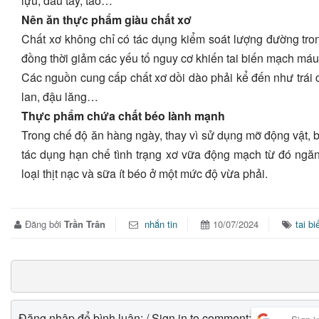
lựu, dâu tây, táo…
Nên ăn thực phẩm giàu chất xơ
Chất xơ không chỉ có tác dụng kiểm soát lượng đường tr
đồng thời giảm các yếu tố nguy cơ khiến tai biến mạch máu 
Các nguồn cung cấp chất xơ dồi dào phải kể đến như trái c
lan, đậu lăng…
Thực phẩm chứa chất béo lành mạnh
Trong chế độ ăn hàng ngày, thay vì sử dụng mỡ động vật, b
tác dụng hạn chế tình trạng xơ vữa động mạch từ đó ngăn
loại thịt nạc và sữa ít béo ở một mức độ vừa phải.
Đăng bởi
Trần Trân
nhắn tin
10/07/2024
tai bi
Đăng nhập để bình luận: / Sign in to comment: