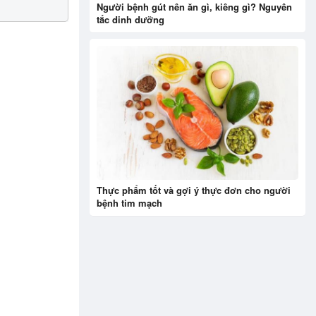
Người bệnh gút nên ăn gì, kiêng gì? Nguyên
tắc dinh dưỡng
Thực phẩm tốt và gợi ý thực đơn cho người
bệnh tim mạch