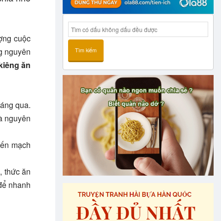
ợng cuộc
ng nguyên
Tìm kiếm
kiêng ăn
oáng qua.
là nguyên
biến mạch
, thức ăn
 để nhanh