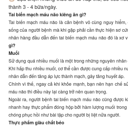
thành 3 - 4 bữa/ngày.
Tai biến mạch máu não kiêng ăn gì?
Tai biến mạch máu não là căn bệnh vô cùng nguy hiểm,
sống của người bệnh mà khi gặp phải cần thực hiện sơ c
nhân hàng đầu dẫn đến tai biến mạch máu não đó là xơ 
gì?
Muối
Sử dụng quá nhiều muối là một trong những nguyên nhân d
Khi hấp thu nhiều muối, cơ thể cần được cung cấp nhiều nư
nhân dẫn đến tăng áp lực thành mạch, gây tăng huyết áp.
Chính vì thế, ngay cả khi khỏe mạnh, bạn nên hạn chế s
máu não thì điều này lại càng trở nên quan trọng.
Ngoài ra, người bệnh tai biến mạch máu não cũng được k
nhanh hay thực phẩm đóng hộp bởi hàm lượng muối trong n
chóng phục hồi như bài tập cho người bị liệt nửa người.
Thực phẩm giàu chất béo