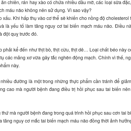
ăn chiên, rán hay xào có chứa nhiều dầu mỡ, các loại sữa đặc,
ch máu não không nên sử dụng. Vì sao vậy?
 xấu. Khi hấp thụ vào cơ thể sẽ khiến cho nồng độ cholesterol 
và là yếu tố làm tăng nguy cơ tai biến mạch máu não. Điều n
à đột quỵ trước đó.
 phải kể đến như thịt bò, thịt cừu, thịt dê… Loại chất béo này c
h tụ các mảng xơ vữa gây tắc nghẽn động mạch. Chính vì thế, n
phẩm này.
nhiều đường là một trong những thực phẩm cần tránh để giả
ng cao mà người bệnh đang điều trị hồi phục sau tai biến nên
g thứ mà người bệnh đang trong quá trình hồi phục sau cơn tai 
ia tăng nguy cơ mắc tai biến mạch máu não đồng thời ảnh hưởn