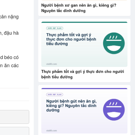
Người bệnh xơ gan nên ăn gì, kiêng gì?
Nguyên tắc dinh dưỡng
 cân nặng
h, đậu hà
id béo có
ên ăn các
Thực phẩm tốt và gợi ý thực đơn cho người
bệnh tiểu đường