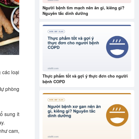
Người bệnh tim mạch nên ăn gì, kiêng gì?
Nguyên tắc dinh dưỡng
 các loại
Thực phẩm tốt và gợi ý thực đơn cho người
bệnh COPD
 dự phòng
ổ sung ít
ày.
 như cam,