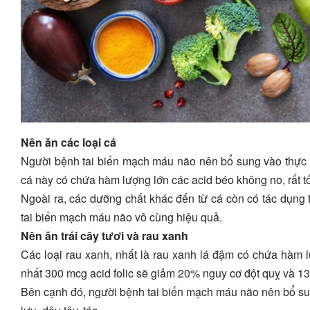
Nên ăn các loại cá
Người bệnh tai biến mạch máu não nên bổ sung vào thực đ
cá này có chứa hàm lượng lớn các acid béo không no, rất tố
Ngoài ra, các dưỡng chất khác đến từ cá còn có tác dụng 
tai biến mạch máu não vô cùng hiệu quả.
Nên ăn trái cây tươi và rau xanh
Các loại rau xanh, nhất là rau xanh lá đậm có chứa hàm l
nhất 300 mcg acid folic sẽ giảm 20% nguy cơ đột quỵ và 
Bên cạnh đó, người bệnh tai biến mạch máu não nên bổ sun