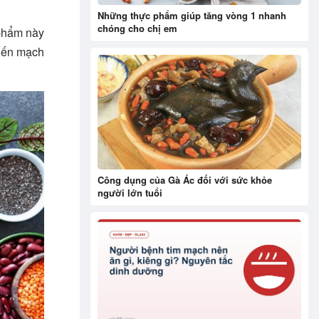
Những thực phẩm giúp tăng vòng 1 nhanh
chóng cho chị em
 phẩm này
biến mạch
Công dụng của Gà Ác đối với sức khỏe
người lớn tuổi