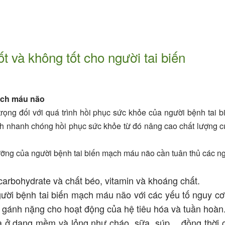
 và không tốt cho người tai biến
ạch máu não
trọng đối với quá trình hồi phục sức khỏe của người bệnh tai 
h nhanh chóng hồi phục sức khỏe từ đó nâng cao chất lượng 
ỡng của người bệnh tai biến mạch máu não cần tuân thủ các n
arbohydrate và chất béo, vitamin và khoáng chất.
ời bệnh tai biến mạch máu não với các yếu tố nguy cơ 
 gánh nặng cho hoạt động của hệ tiêu hóa và tuần hoàn
óa ở dạng mềm và lỏng như cháo, sữa, súp… đồng thời 