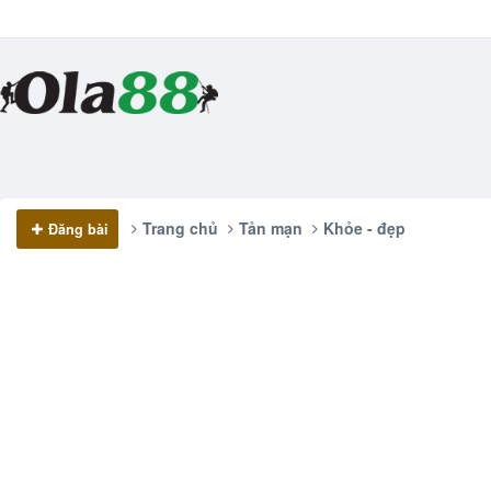
Trang chủ
Tản mạn
Khỏe - đẹp
Đăng bài