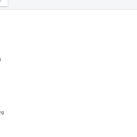
n
g
ng