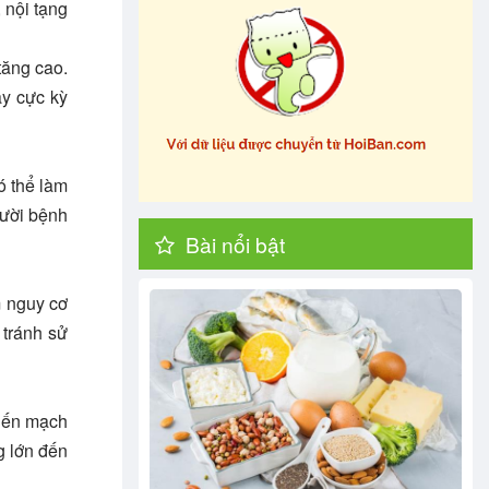
 nội tạng
tăng cao.
ày cực kỳ
ó thể làm
gười bệnh
Bài nổi bật
m nguy cơ
 tránh sử
biến mạch
g lớn đến