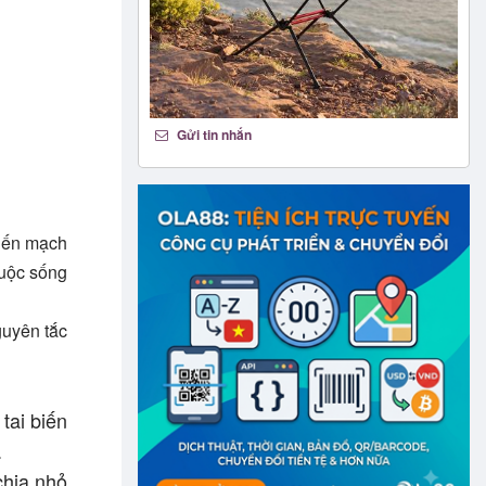
Gửi tin nhắn
biến mạch
cuộc sống
guyên tắc
tai biến
.
chia nhỏ