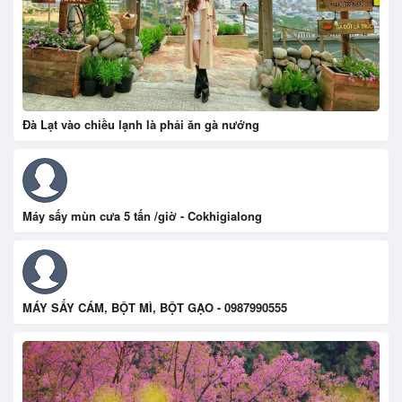
Đà Lạt vào chiều lạnh là phải ăn gà nướng
Máy sấy mùn cưa 5 tấn /giờ - Cokhigialong
MÁY SẤY CÁM, BỘT MÌ, BỘT GẠO - 0987990555