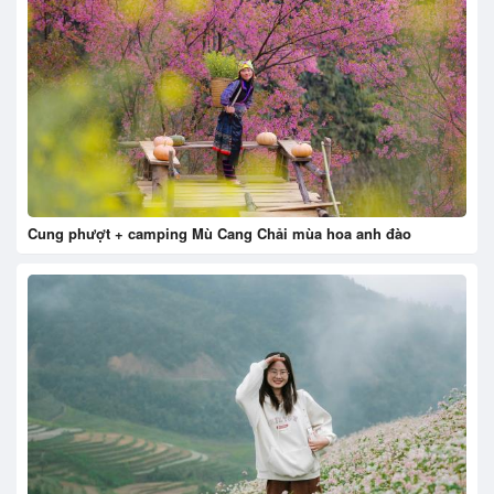
Cung phượt + camping Mù Cang Chải mùa hoa anh đào