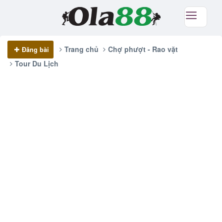
Trang chủ
Chợ phượt - Rao vặt
Đăng bài
Tour Du Lịch