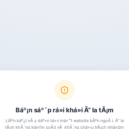
Báº¡n sáº¯p rá»i khá»i Ã” la tÃ¡m
LiÃªn káº¿t nÃ y dáº«n tá»›i má»™t website bÃªn ngoÃ i. Ã” la
tÃ¡m khÃ´ng kiá»ƒm soÃ¡t vÃ khÃ´ng chá»‹u trÃ¡ch nhiá»‡m