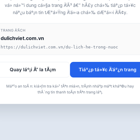
vá» ná»™i dung cá»§a trang Ä‘Ã³ â€” hÃ£y chá»‰ tiáº¿p tá»¥c
náº¿u báº¡n tin tÆ°á»Ÿng Ä‘á»‹a chá»‰ dÆ°á»›i Ä‘Ã¢y.
TRANG Ä‘Ã­CH
dulichviet.com.vn
https://dulichviet.com.vn/du-lich-he-trong-nuoc
Quay láº¡i Ã” la tÃ¡m
Tiáº¿p tá»¥c Ä‘áº¿n trang
Máº¹o an toÃ n: kiá»ƒm tra ká»¹ tÃªn miá»n, trÃ¡nh nháº­p máº­t kháº©u hay
thÃ´ng tin thanh toÃ¡n trÃªn trang láº¡.