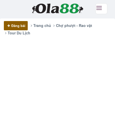
Trang chủ
Chợ phượt - Rao vặt
Đăng bài
Tour Du Lịch