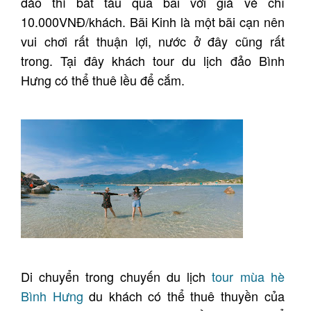
đảo thì bắt tàu qua bãi với giá vé chỉ
10.000VNĐ/khách. Bãi Kinh là một bãi cạn nên
vui chơi rất thuận lợi, nước ở đây cũng rất
trong. Tại đây khách tour du lịch đảo Bình
Hưng có thể thuê lều để cắm.
Di chuyển trong chuyến du lịch
tour mùa hè
Bình Hưng
du khách có thể thuê thuyền của