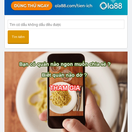
Tìm kiếm