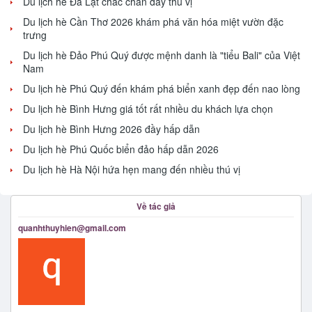
Du lịch hè Đà Lạt chắc chắn đầy thú vị
Du lịch hè Cần Thơ 2026 khám phá văn hóa miệt vườn đặc
trưng
Du lịch hè Đảo Phú Quý được mệnh danh là "tiểu Bali" của Việt
Nam
Du lịch hè Phú Quý đến khám phá biển xanh đẹp đến nao lòng
Du lịch hè Bình Hưng giá tốt rất nhiều du khách lựa chọn
Du lịch hè Bình Hưng 2026 đầy hấp dẫn
Du lịch hè Phú Quốc biển đảo hấp dẫn 2026
Du lịch hè Hà Nội hứa hẹn mang đến nhiều thú vị
Về tác giả
quanhthuyhien@gmail.com