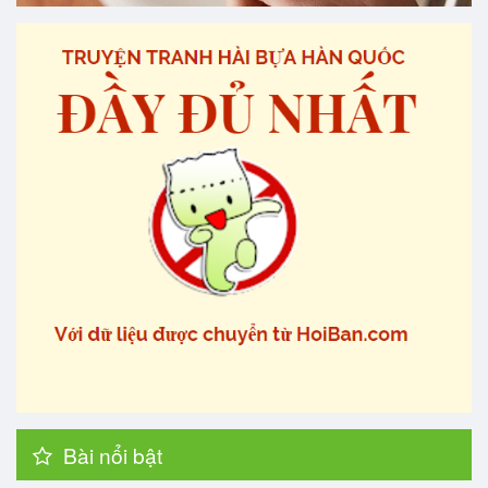
Bài nổi bật