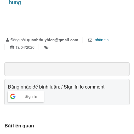
hung
Đăng bởi
quanhthuyhien@gmail.com
nhắn tin
13/04/2026
Đăng nhập để bình luận: / Sign in to comment:
Sign in
Bài liên quan