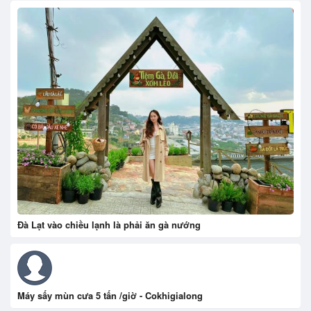
Đà Lạt vào chiều lạnh là phải ăn gà nướng
Máy sấy mùn cưa 5 tấn /giờ - Cokhigialong