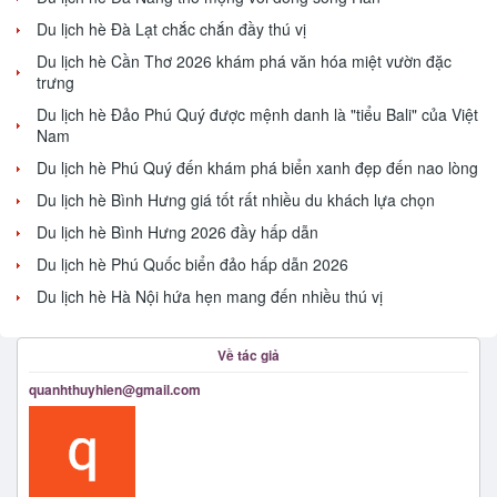
Du lịch hè Đà Lạt chắc chắn đầy thú vị
Du lịch hè Cần Thơ 2026 khám phá văn hóa miệt vườn đặc
trưng
Du lịch hè Đảo Phú Quý được mệnh danh là "tiểu Bali" của Việt
Nam
Du lịch hè Phú Quý đến khám phá biển xanh đẹp đến nao lòng
Du lịch hè Bình Hưng giá tốt rất nhiều du khách lựa chọn
Du lịch hè Bình Hưng 2026 đầy hấp dẫn
Du lịch hè Phú Quốc biển đảo hấp dẫn 2026
Du lịch hè Hà Nội hứa hẹn mang đến nhiều thú vị
Về tác giả
quanhthuyhien@gmail.com