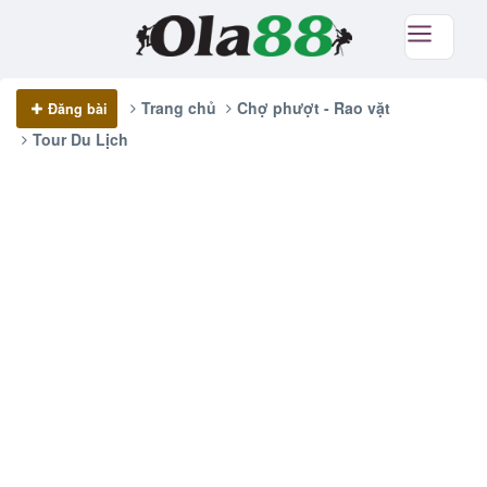
Trang chủ
Chợ phượt - Rao vặt
Đăng bài
Tour Du Lịch