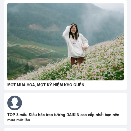
MỘT MÙA HOA, MỘT KỶ NIỆM KHÓ QUÊN
TOP 3 mẫu Điều hòa treo tường DAIKIN cao cấp nhất bạn nên
mua một lần