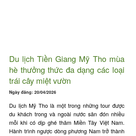
Du lịch Tiền Giang Mỹ Tho mùa
hè thưởng thức đa dạng các loại
trái cây miệt vườn
Ngày đăng:
20/04/2026
Du lịch Mỹ Tho là một trong những tour được
du khách trong và ngoài nước săn đón nhiều
mỗi khi có dịp ghé thăm Miền Tây Việt Nam.
Hành trình ngược dòng phương Nam trở thành