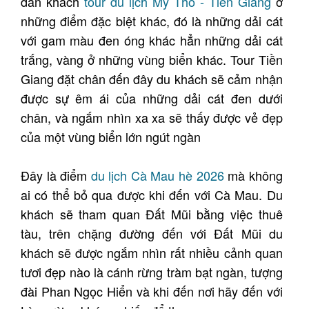
dẫn khách
tour du lịch Mỹ Tho - Tiền Giang
ở
những điểm đặc biệt khác, đó là những dải cát
với gam màu đen óng khác hẳn những dải cát
trắng, vàng ở những vùng biển khác. Tour Tiền
Giang đặt chân đến đây du khách sẽ cảm nhận
được sự êm ái của những dải cát đen dưới
chân, và ngắm nhìn xa xa sẽ thấy được vẻ đẹp
của một vùng biển lớn ngút ngàn
Đây là điểm
du lịch Cà Mau hè 2026
mà không
ai có thể bỏ qua được khi đến với Cà Mau. Du
khách sẽ tham quan Đất Mũi bằng việc thuê
tàu, trên chặng đường đến với Đất Mũi du
khách sẽ được ngắm nhìn rất nhiều cảnh quan
tươi đẹp nào là cánh rừng tràm bạt ngàn, tượng
đài Phan Ngọc Hiển và khi đến nơi hãy đến với