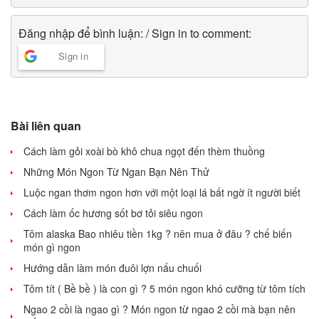
Đăng nhập để bình luận: / Sign in to comment:
Sign in
Bài liên quan
Cách làm gỏi xoài bò khô chua ngọt đến thèm thuồng
Những Món Ngon Từ Ngan Bạn Nên Thử
Luộc ngan thơm ngon hơn với một loại lá bất ngờ ít người biết
Cách làm ốc hương sốt bơ tỏi siêu ngon
Tôm alaska Bao nhiêu tiền 1kg ? nên mua ở đâu ? chế biến
món gì ngon
Hướng dẫn làm món đuôi lợn nấu chuối
Tôm tít ( Bề bề ) là con gì ? 5 món ngon khó cưỡng từ tôm tích
Ngao 2 cồi là ngao gì ? Món ngon từ ngao 2 cồi mà bạn nên