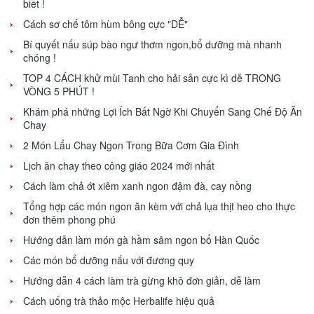
biết !
Cách sơ chế tôm hùm bông cực "DỄ"
Bí quyết nấu súp bào ngư thơm ngon,bổ dưỡng mà nhanh
chóng !
TOP 4 CÁCH khử mùi Tanh cho hải sản cực kì dễ TRONG
VÒNG 5 PHÚT !
Khám phá những Lợi Ích Bất Ngờ Khi Chuyển Sang Chế Độ Ăn
Chay
2 Món Lẩu Chay Ngon Trong Bữa Cơm Gia Đình
Lịch ăn chay theo công giáo 2024 mới nhất
Cách làm chả ớt xiêm xanh ngon đậm đà, cay nồng
Tổng hợp các món ngon ăn kèm với chả lụa thịt heo cho thực
đơn thêm phong phú
Hướng dẫn làm món gà hầm sâm ngon bổ Hàn Quốc
Các món bổ dưỡng nấu với đương quy
Hướng dẫn 4 cách làm trà gừng khô đơn giản, dễ làm
Cách uống trà thảo mộc Herbalife hiệu quả