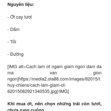
Nguyên liệu:
- Ớt cay tươi
- Dấm
- Tỏi
- Đường
[IMG alt=Cach lam ot ngam giam ngon dam da
ma van gion
ngon]https://media2.ola88.com/images/82015/t
huy-chiens/cach-lam-giam-ot-
62015082921340535.jpg[/IMG]
Khi mua ớt, nên chọn những trái còn tươi,
chưa rụng cuống.