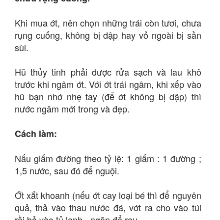
Khi mua ớt, nên chọn những trái còn tươi, chưa
rụng cuống, không bị dập hay vỏ ngoài bị sần
sùi.
Hũ thủy tinh phải được rửa sạch và lau khô
trước khi ngâm ớt. Với ớt trái ngâm, khi xếp vào
hũ bạn nhớ nhẹ tay (để ớt không bị dập) thì
nước ngâm mới trong và đẹp.
Cách làm:
Nấu giấm đường theo tỷ lệ: 1 giấm : 1 đường ;
1,5 nước, sau đó để nguội.
Ớt xắt khoanh (nếu ớt cay loại bé thì để nguyên
quả, thả vào thau nước đá, vớt ra cho vào túi
rồi bỏ vào tủ lạnh - ngăn để rau.