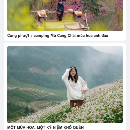
Cung phượt + camping Mù Cang Chải mùa hoa anh đào
MỘT MÙA HOA, MỘT KỶ NIỆM KHÓ QUÊN