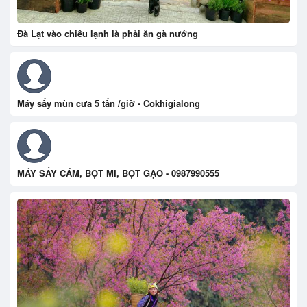
Đà Lạt vào chiều lạnh là phải ăn gà nướng
Máy sấy mùn cưa 5 tấn /giờ - Cokhigialong
MÁY SẤY CÁM, BỘT MÌ, BỘT GẠO - 0987990555