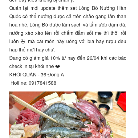
Quán lại mới update thêm set Lòng Bò Nướng Hàn
Quốc có thể nướng được cả trên chảo gang lẫn than
hoa nhé, Lòng Bò được làm sạch và tẩm ướp đậm đà,
nướng xèo xèo lên rồi chấm đẫm sốt me thì thôi rồi
luôn 🤣 mà cái món này uống với bia hay rượu đều
hạp thế mới hay chứ.
Đang có giảm giá 10% từ nay đến 26/04 khi các bác
check in tại khói nhé ❤️
KHÓI QUÁN - 36 Đông A
Hotline: 0917841588