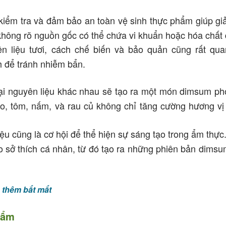
iểm tra và đảm bảo an toàn vệ sinh thực phẩm giúp gi
hông rõ nguồn gốc có thể chứa vi khuẩn hoặc hóa chất 
 liệu tươi, cách chế biến và bảo quản cũng rất qua
 để tránh nhiễm bẩn.
ại nguyên liệu khác nhau sẽ tạo ra một món dimsum p
eo, tôm, nấm, và rau củ không chỉ tăng cường hương v
ệu cũng là cơ hội để thể hiện sự sáng tạo trong ẩm thực
eo sở thích cá nhân, từ đó tạo ra những phiên bản dimsu
 thêm bắt mắt
cẩm