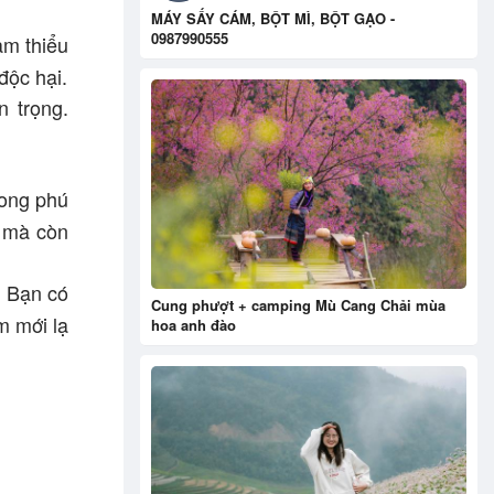
MÁY SẤY CÁM, BỘT MÌ, BỘT GẠO -
0987990555
ảm thiểu
độc hại.
n trọng.
hong phú
ị mà còn
. Bạn có
Cung phượt + camping Mù Cang Chải mùa
m mới lạ
hoa anh đào