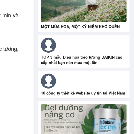
t mịn và
MỘT MÙA HOA, MỘT KỶ NIỆM KHÓ QUÊN
c tương,
TOP 3 mẫu Điều hòa treo tường DAIKIN cao
cấp nhất bạn nên mua một lần
10 công ty thiết kế website uy tín tại Việt Nam: