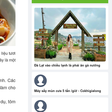
liệu tươi
ây là một
Đà Lạt vào chiều lạnh là phải ăn gà nướng
ánh. Các
 làm cho
Máy sấy mùn cưa 5 tấn /giờ - Cokhigialong
 dụ, tôm