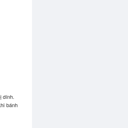
ị dính.
khi bánh