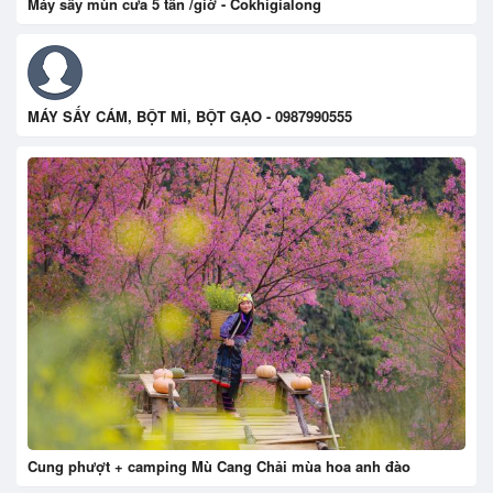
Máy sấy mùn cưa 5 tấn /giờ - Cokhigialong
MÁY SẤY CÁM, BỘT MÌ, BỘT GẠO - 0987990555
Cung phượt + camping Mù Cang Chải mùa hoa anh đào