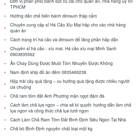
Đơn vị phân phối bánh bột củ cải cho quán ăn, nhà hàng uy tín
TPHCM
Hướng dẫn chế biến bánh dimsum thập cẩm
Chuyên cung cấp sỉ Há Cảo Xíu Mại hấp cho các nhà hàng
quán ăn
Cách trang trí há cảo và dimsum để tăng phần hấp dẫn
Chuyên sỉ há cảo - xíu mai. Há cảo xíu mại Minh Sanh
0903835562
Ăn Chay Dùng Được Muối Tôm Nhuyễn Được Không
Nam định ship đồ ăn đêm 0835469238
Hộp trái cây quà tặng – xu hướng quà tặng được nhiều người
ưa chuộng
Chả ram tôm đất Anh Phương mặn ngọt đậm đà
Cách làm chả lụa ngon – chia sẻ bí quyết: hướng dẫn làm chả
lụa ngon và công thức chả lụa tươi ngon
Cách Làm Chả Ram Tôm Đất Bình Định Siêu Ngon Tại Nhà
Chả bò Bình Định nguyên chất loại một kg