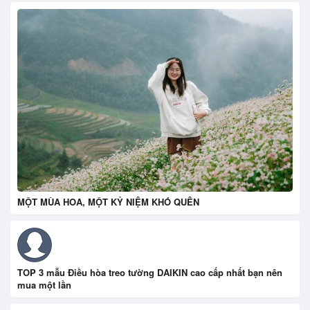
MỘT MÙA HOA, MỘT KỶ NIỆM KHÓ QUÊN
TOP 3 mẫu Điều hòa treo tường DAIKIN cao cấp nhất bạn nên
mua một lần