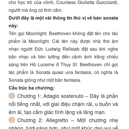
cho học trò của mình, Countess Giulietta Guicciardi,
người mà ông có tình cảm.
Dưới đây là một vài thông tin thú vị về bản sonata
này:
Tên gọi Moonlight: Beethoven không đặt tên cho tác
phẩm là Moonlight. Cái tên này được nhà thơ âm
nhạc người Đức Ludwig Rellstab đặt sau khi nghe
bản nhạc và liên tưởng đến cảnh ánh trăng chiếu
sáng trên Hồ Lucerne ở Thụy Sĩ. Beethoven chỉ gọi
tác phẩm là Sonata quasi una fantasia, có nghĩa là
Sonata giống như một bản fantasia.
Cấu trúc ba chương:
Chương 1: Adagio sostenuto – Đây là phần
nổi tiếng nhất, với giai điệu chậm rãi, u buồn và
êm ái, tạo cảm giác tĩnh lặng và lãng mạn.
Chương 2: Allegretto – Một chương nhẹ
nhàng, tươi sáng hơn, như một khúc dạo vui vẻ