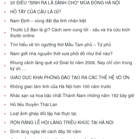
20 ĐIỀU "SINH RA LÀ DÀNH CHO" MÙA ĐÔNG HÀ NỘI
HỒ TÂY CỦA CẬU LÀ GÌ?
Nam Định – vùng đất địa linh nhân kiệt
Thước Lỗ Ban là gì? Cách xem cung tốt - xấu và tra cứu kích
thước online
Tìm hiểu về tín ngưỡng thờ Mẫu Tam phủ – Tứ phủ
Nam giới nhà nguyễn thời xưa phối đồ như thế nào?
Khung cảnh làng quê xứ Đoài từ năm 2006. Nay chỉ còn trong
ký ức …
GIÁO DỤC KHAI PHÓNG ĐÀO TẠO RA CÁC THẾ HỆ VÔ ƠN
Không gian tâm linh của Hà Nội hơn 100 năm trước
Khác sạn xa hoa bậc nhất Thành Nam những năm 192 bây giờ
Hủ tiếu thuyền Thái Lan
Loạt ảnh ghép đối lập hai thực tại.
RỘN RÀNG LỄ HỘI LÀNG TRIỀU KHÚC TẠI HÀ NỘI
Đình làng ngày tết cách đây 30 năm