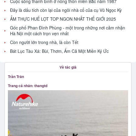
Cuộc sống thanh bình ở nông thôn miền Bắc năm 1987
Đây là dấu tích còn lại của ngôi nhà cổ của cụ Vũ Ngọc Kỳ
ẨM THỰC HUẾ LỌT TOP NGON NHẤT THẾ GIỚI 2025
Góc phố Phan Đình Phùng - một trong những nơi cảm nhận
Hà Nội một cách trọn vẹn nhất
Còn người lớn trong nhà, là còn Tết
Bát Lục Tàu Xá: Bùi, Thơm, Ấm Cả Một Miền Ký Ức
Về tác giả
Trần Trân
Trang cá nhân: thangtd