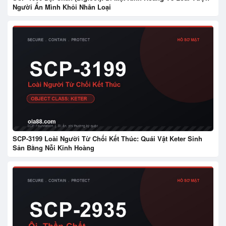
Người Ẩn Mình Khỏi Nhân Loại
SCP-3199 Loài Người Từ Chối Kết Thúc: Quái Vật Keter Sinh
Sản Bằng Nỗi Kinh Hoàng