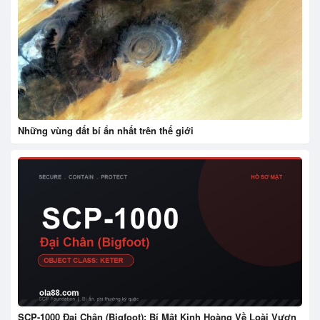
Những vùng đất bí ẩn nhất trên thế giới
SCP-1000 Đại Chân (Bigfoot): Bí Mật Kinh Hoàng Về Loài Vượn