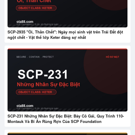
SCP-2935 "Ôi, Thần Chết": Ngày mọi sinh vật trên Trái Đất đột
ngột chết - Vật thể lớp Keter đáng sợ nhất
SCP-231 Những Nhân Sự Đặc Biệt: Bảy Cô Gái, Quy Trình 110-
Montauk Và Bí Ẩn Rùng Rợn Của SCP Foundation